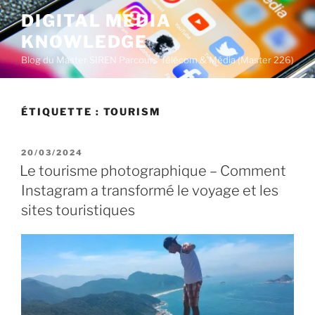
A
DIGITAL MEDIA
l
KNOWLEDGE
l
e
Blog du Master SIREN Parcours Télécom & Média (Master 226)
r
a
u
ÉTIQUETTE :
TOURISM
c
o
P
20/03/2024
n
U
Le tourisme photographique – Comment
t
B
Instagram a transformé le voyage et les
L
e
I
sites touristiques
n
É
u
L
E
p
r
i
n
c