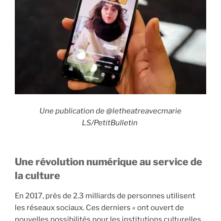
i
p
a
l
Une publication de @letheatreavecmarie
LS/PetitBulletin
Une révolution numérique au service de
la culture
En 2017, près de 2.3 milliards de personnes utilisent
les réseaux sociaux. Ces derniers « ont ouvert de
nouvelles possibilités pour les institutions culturelles