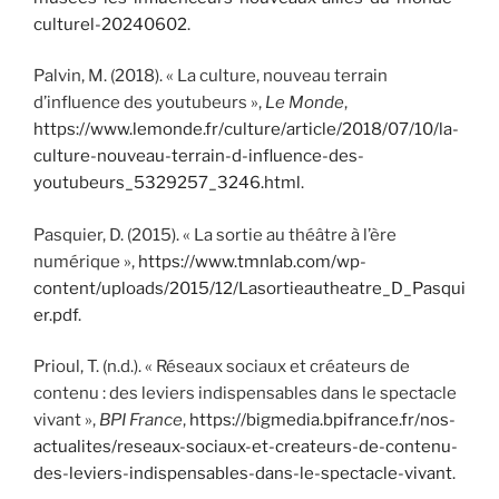
culturel-20240602
.
Palvin, M. (2018). « La culture, nouveau terrain
d’influence des youtubeurs »,
Le Monde
,
https://www.lemonde.fr/culture/article/2018/07/10/la-
culture-nouveau-terrain-d-influence-des-
youtubeurs_5329257_3246.html
.
Pasquier, D. (2015). « La sortie au théâtre à l’ère
numérique »,
https://www.tmnlab.com/wp-
content/uploads/2015/12/Lasortieautheatre_D_Pasqui
er.pdf
.
Prioul, T. (n.d.). « Réseaux sociaux et créateurs de
contenu : des leviers indispensables dans le spectacle
vivant »,
BPI France
,
https://bigmedia.bpifrance.fr/nos-
actualites/reseaux-sociaux-et-createurs-de-contenu-
des-leviers-indispensables-dans-le-spectacle-vivant
.