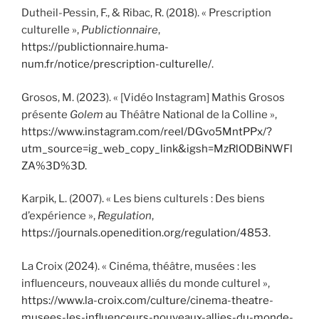
Dutheil-Pessin, F., & Ribac, R. (2018). « Prescription
culturelle »,
Publictionnaire
,
https://publictionnaire.huma-
num.fr/notice/prescription-culturelle/
.
Grosos, M. (2023). « [Vidéo Instagram] Mathis Grosos
présente
Golem
au Théâtre National de la Colline »,
https://www.instagram.com/reel/DGvo5MntPPx/?
utm_source=ig_web_copy_link&igsh=MzRlODBiNWFl
ZA%3D%3D
.
Karpik, L. (2007). « Les biens culturels : Des biens
d’expérience »,
Regulation
,
https://journals.openedition.org/regulation/4853
.
La Croix (2024). « Cinéma, théâtre, musées : les
influenceurs, nouveaux alliés du monde culturel »,
https://www.la-croix.com/culture/cinema-theatre-
musees-les-influenceurs-nouveaux-allies-du-monde-