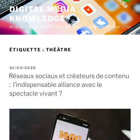
A
DIGITAL MEDIA
l
KNOWLEDGE
l
e
Blog du Master SIREN Parcours Télécom & Média (Master 226)
r
a
u
ÉTIQUETTE :
THÉÂTRE
c
o
P
31/03/2025
n
U
Réseaux sociaux et créateurs de contenu
t
B
: l’indispensable alliance avec le
L
e
I
spectacle vivant ?
n
É
u
L
E
p
r
i
n
c