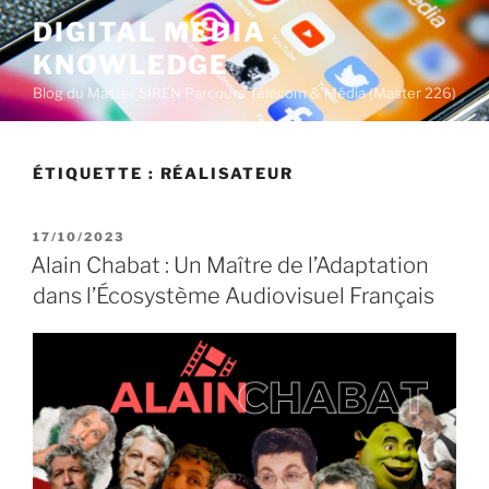
A
DIGITAL MEDIA
l
KNOWLEDGE
l
e
Blog du Master SIREN Parcours Télécom & Média (Master 226)
r
a
u
ÉTIQUETTE :
RÉALISATEUR
c
o
P
17/10/2023
n
U
Alain Chabat : Un Maître de l’Adaptation
t
B
dans l’Écosystème Audiovisuel Français
L
e
I
n
É
u
L
E
p
r
i
n
c