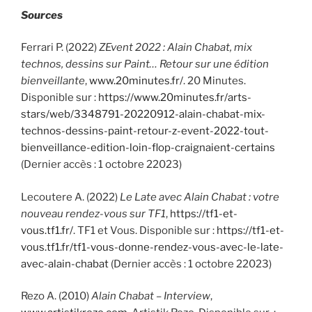
Sources
Ferrari P. (2022)
ZEvent 2022 : Alain Chabat, mix
technos, dessins sur Paint… Retour sur une édition
bienveillante
,
www.20minutes.fr/
. 20 Minutes.
Disponible sur :
https://www.20minutes.fr/arts-
stars/web/3348791-20220912-alain-chabat-mix-
technos-dessins-paint-retour-z-event-2022-tout-
bienveillance-edition-loin-flop-craignaient-certains
(Dernier accès : 1 octobre 22023)
Lecoutere A. (2022)
Le Late avec Alain Chabat : votre
nouveau rendez-vous sur TF1
,
https://tf1-et-
vous.tf1.fr/
. TF1 et Vous. Disponible sur :
https://tf1-et-
vous.tf1.fr/tf1-vous-donne-rendez-vous-avec-le-late-
avec-alain-chabat
(Dernier accès : 1 octobre 22023)
Rezo A. (2010)
Alain Chabat – Interview
,