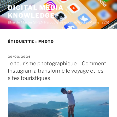
A
DIGITAL MEDIA
l
KNOWLEDGE
l
e
Blog du Master SIREN Parcours Télécom & Média (Master 226)
r
a
u
ÉTIQUETTE :
PHOTO
c
o
P
20/03/2024
n
U
Le tourisme photographique – Comment
t
B
Instagram a transformé le voyage et les
L
e
I
sites touristiques
n
É
u
L
E
p
r
i
n
c