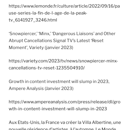
https://www.lemonde.fr/culture/article/2022/09/16/pa
use-series-la-fin-de-l-age-de-la-peak-
tv_6141927_3246.html
‘Snowpiercer,’ ‘Minx,’ ‘Dangerous Liaisons’ and Other
Abrupt Cancellations Signal TV’s Latest ‘Reset
Moment’, Variety (janvier 2023)
https://variety.com/2023/tv/news/snowpiercer-minx-
cancellations-tv-reset-1235504910/
Growth in content investment will slump in 2023,
Ampere Analysis (Janvier 2023)
https://www.ampereanalysis.com/press/release/dl/gro
wth-in-content-investment-will-slump-in-2023
Aux Etats-Unis, la France va créer la Villa Albertine, une
nouvelle résidence d’artistes, à l’automne, Le Monde