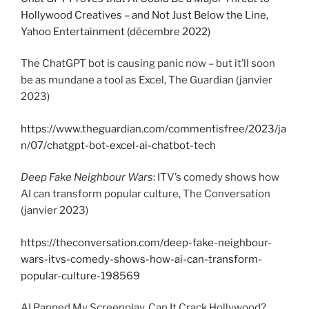
Hollywood Creatives – and Not Just Below the Line,
Yahoo Entertainment (décembre 2022)
The ChatGPT bot is causing panic now – but it’ll soon
be as mundane a tool as Excel, The Guardian (janvier
2023)
https://www.theguardian.com/commentisfree/2023/ja
n/07/chatgpt-bot-excel-ai-chatbot-tech
Deep Fake Neighbour Wars
: ITV’s comedy shows how
AI can transform popular culture, The Conversation
(janvier 2023)
https://theconversation.com/deep-fake-neighbour-
wars-itvs-comedy-shows-how-ai-can-transform-
popular-culture-198569
AI Panned My Screenplay. Can It Crack Hollywood?,