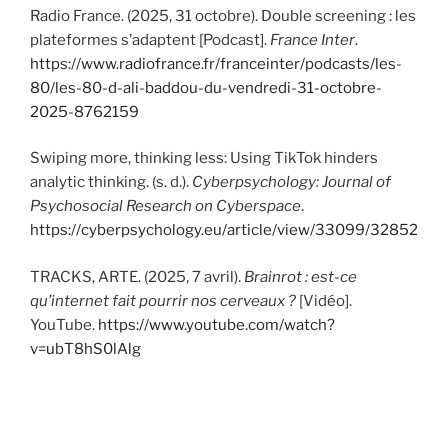
Radio France. (2025, 31 octobre). Double screening : les
plateformes s’adaptent [Podcast].
France Inter
.
https://www.radiofrance.fr/franceinter/podcasts/les-
80/les-80-d-ali-baddou-du-vendredi-31-octobre-
2025-8762159
Swiping more, thinking less: Using TikTok hinders
analytic thinking. (s. d.).
Cyberpsychology: Journal of
Psychosocial Research on Cyberspace
.
https://cyberpsychology.eu/article/view/33099/32852
TRACKS, ARTE. (2025, 7 avril).
Brainrot : est-ce
qu’internet fait pourrir nos cerveaux ?
[Vidéo].
YouTube.
https://www.youtube.com/watch?
v=ubT8hS0lAlg