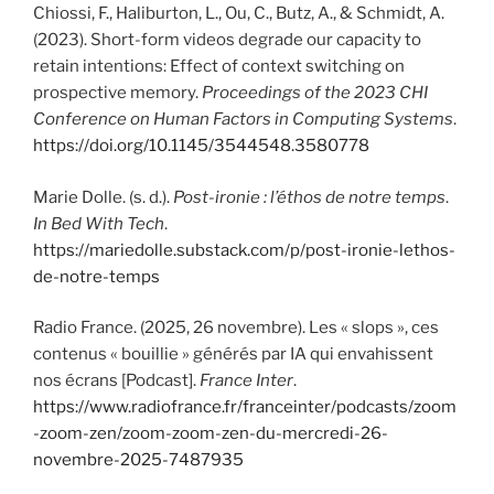
Chiossi, F., Haliburton, L., Ou, C., Butz, A., & Schmidt, A.
(2023). Short-form videos degrade our capacity to
retain intentions: Effect of context switching on
prospective memory.
Proceedings of the 2023 CHI
Conference on Human Factors in Computing Systems
.
https://doi.org/10.1145/3544548.3580778
Marie Dolle. (s. d.).
Post-ironie : l’éthos de notre temps
.
In Bed With Tech
.
https://mariedolle.substack.com/p/post-ironie-lethos-
de-notre-temps
Radio France. (2025, 26 novembre). Les « slops », ces
contenus « bouillie » générés par IA qui envahissent
nos écrans [Podcast].
France Inter
.
https://www.radiofrance.fr/franceinter/podcasts/zoom
-zoom-zen/zoom-zoom-zen-du-mercredi-26-
novembre-2025-7487935