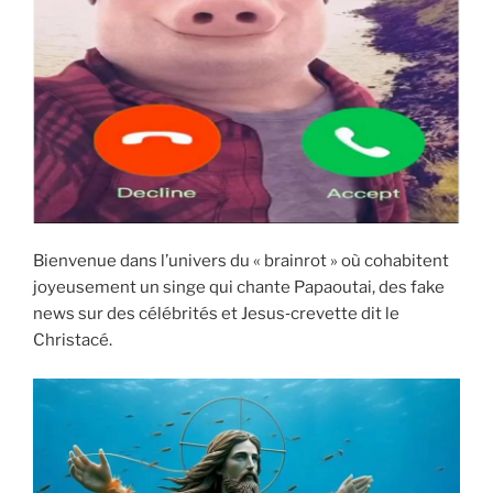
i
p
a
l
Bienvenue dans l’univers du « brainrot » où cohabitent
joyeusement un singe qui chante Papaoutai, des fake
news sur des célébrités et Jesus‑crevette dit le
Christacé.