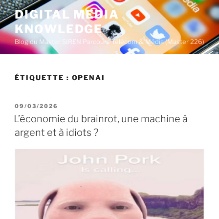
A
DIGITAL MEDIA
l
KNOWLEDGE
l
e
Blog du Master SIREN Parcours Télécom & Média (Master 226)
r
a
u
ÉTIQUETTE :
OPENAI
c
o
P
09/03/2026
n
U
L’économie du brainrot, une machine à
t
B
argent et à idiots ?
L
e
I
n
É
u
L
E
p
r
i
n
c