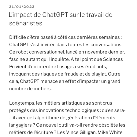
P
31/01/2023
U
L’impact de ChatGPT sur le travail de
B
scénaristes
L
I
É
Difficile d’être passé à côté ces dernières semaines :
L
ChatGPT s’est invitée dans toutes les conversations.
E
Ce robot conversationnel, lancé en novembre dernier,
fascine autant qu’il inquiète. A tel point que
Sciences
Po vient d’en interdire l’usage à ses étudiants
,
invoquant des risques de fraude et de plagiat. Outre
cela, ChatGPT menace en effet d’impacter un grand
nombre de métiers.
Longtemps, les métiers artistiques se sont crus
protégés des innovations technologiques : qu’en sera-
t-il avec cet algorithme de génération d’éléments
langagiers ? Ce nouvel outil va-t-il rendre obsolète les
métiers de l’écriture ? Les Vince Gilligan, Mike White