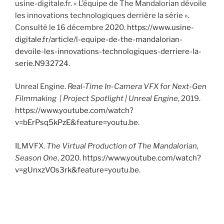
usine-digitale.fr. « L’équipe de The Mandalorian dévoile
les innovations technologiques derrière la série ».
Consulté le 16 décembre 2020.
https://www.usine-
digitale.fr/article/l-equipe-de-the-mandalorian-
devoile-les-innovations-technologiques-derriere-la-
serie.N932724
.
Unreal Engine.
Real-Time In-Camera VFX for Next-Gen
Filmmaking | Project Spotlight | Unreal Engine
, 2019.
https://www.youtube.com/watch?
v=bErPsq5kPzE&feature=youtu.be
.
ILMVFX.
The Virtual Production of The Mandalorian,
Season One
, 2020.
https://www.youtube.com/watch?
v=gUnxzVOs3rk&feature=youtu.be
.