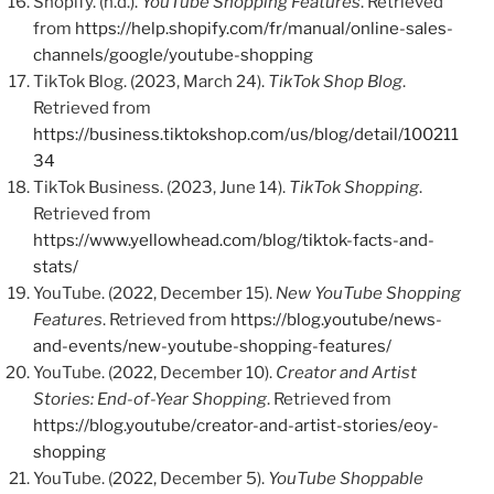
Shopify. (n.d.).
YouTube Shopping Features
. Retrieved
from
https://help.shopify.com/fr/manual/online-sales-
channels/google/youtube-shopping
TikTok Blog. (2023, March 24).
TikTok Shop Blog
.
Retrieved from
https://business.tiktokshop.com/us/blog/detail/100211
34
TikTok Business. (2023, June 14).
TikTok Shopping
.
Retrieved from
https://www.yellowhead.com/blog/tiktok-facts-and-
stats/
YouTube. (2022, December 15).
New YouTube Shopping
Features
. Retrieved from
https://blog.youtube/news-
and-events/new-youtube-shopping-features/
YouTube. (2022, December 10).
Creator and Artist
Stories: End-of-Year Shopping
. Retrieved from
https://blog.youtube/creator-and-artist-stories/eoy-
shopping
YouTube. (2022, December 5).
YouTube Shoppable