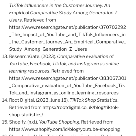
TikTok Influencers in the Customer Journey: An
Empirical Comparative Study Among Generation Z
Users
. Retrieved from
https://www.researchgate.net/publication/370702292
_The_Impact_of_YouTube_and_TikTok_Influencers_in
_the_Customer_Journey_An_Empirical_Comparative_
Study_Among_Generation_Z_Users
ResearchGate. (2023).
Comparative evaluation of
YouTube, Facebook, TikTok, and Instagram as online
learning resources
. Retrieved from
https://www.researchgate.net/publication/383067301
_Comparative_evaluation_of_YouTube_Facebook_Tik
Tok_and_Instagram_as_online_learning_resources
Root Digital. (2023, June 18).
TikTok Shop Statistics
.
Retrieved from
https://rootdigital.co.uk/blog/tiktok-
shop-statistics/
Shopify. (n.d.).
YouTube Shopping
. Retrieved from
https://www.shopify.com/id/blog/youtube-shopping