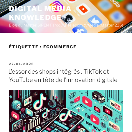
A
DIGITAL MEDIA
l
KNOWLEDGE
l
e
Blog du Master SIREN Parcours Télécom & Média (Master 226)
r
a
u
ÉTIQUETTE :
ECOMMERCE
c
o
P
27/01/2025
n
U
L’essor des shops intégrés : TikTok et
t
B
YouTube en tête de l’innovation digitale
L
e
I
n
É
u
L
E
p
r
i
n
c