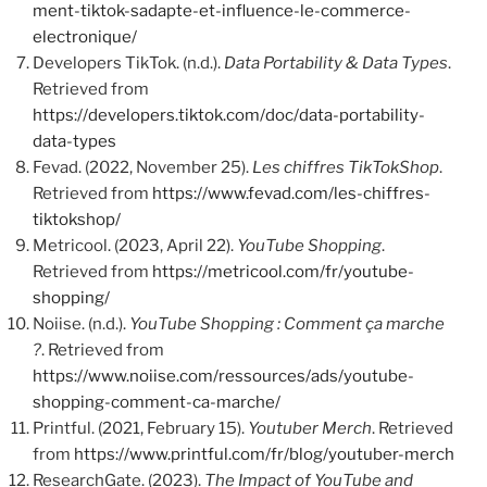
ment-tiktok-sadapte-et-influence-le-commerce-
electronique/
Developers TikTok. (n.d.).
Data Portability & Data Types
.
Retrieved from
https://developers.tiktok.com/doc/data-portability-
data-types
Fevad. (2022, November 25).
Les chiffres TikTokShop
.
Retrieved from
https://www.fevad.com/les-chiffres-
tiktokshop/
Metricool. (2023, April 22).
YouTube Shopping
.
Retrieved from
https://metricool.com/fr/youtube-
shopping/
Noiise. (n.d.).
YouTube Shopping : Comment ça marche
?
. Retrieved from
https://www.noiise.com/ressources/ads/youtube-
shopping-comment-ca-marche/
Printful. (2021, February 15).
Youtuber Merch
. Retrieved
from
https://www.printful.com/fr/blog/youtuber-merch
ResearchGate. (2023).
The Impact of YouTube and