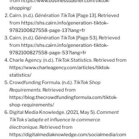
from
https://www.businessdasher.com/tiktok-
shopping/
Cairn. (n.d.).
Génération TikTok
[Page 13]. Retrieved
from
https://shs.cairn.info/generation-tiktok–
9782100827558-page-13?lang=fr
Cairn. (n.d.).
Génération TikTok
[Page 53]. Retrieved
from
https://shs.cairn.info/generation-tiktok–
9782100827558-page-53?lang=fr
Charle Agency. (n.d.).
TikTok Statistics
. Retrieved from
https://www.charleagency.com/articles/tiktok-
statistics/
Crowdfunding Formula. (n.d.).
TikTok Shop
Requirements
. Retrieved from
https://blog.thecrowdfundingformula.com/tiktok-
shop-requirements/
Digital Media Knowledge. (2021, May 5).
Comment
TikTok s’adapte et influence le commerce
électronique
. Retrieved from
https://digitalmediaknowledge.com/socialmedia/com