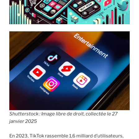
i
p
a
l
Shutterstock : Image libre de droit, collectée le 27
janvier 2025
En 2023, TikTok rassemble 1,6 milliard d’utilisateurs,