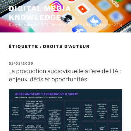
A
DIGITAL MEDIA
l
KNOWLEDGE
l
e
Blog du Master SIREN Parcours Télécom & Média (Master 226)
r
a
u
ÉTIQUETTE :
DROITS D’AUTEUR
c
o
P
31/01/2025
n
U
La production audiovisuelle à l’ère de l’IA :
t
B
enjeux, défis et opportunités
L
e
I
n
É
u
L
E
p
r
i
n
c