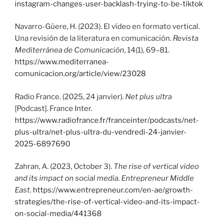
instagram-changes-user-backlash-trying-to-be-tiktok
Navarro-Güere, H. (2023). El vídeo en formato vertical.
Una revisión de la literatura en comunicación.
Revista
Mediterránea de Comunicación
, 14(1), 69–81.
https://www.mediterranea-
comunicacion.org/article/view/23028
Radio France. (2025, 24 janvier).
Net plus ultra
[Podcast]. France Inter.
https://www.radiofrance.fr/franceinter/podcasts/net-
plus-ultra/net-plus-ultra-du-vendredi-24-janvier-
2025-6897690
Zahran, A. (2023, October 3).
The rise of vertical video
and its impact on social media
.
Entrepreneur Middle
East
.
https://www.entrepreneur.com/en-ae/growth-
strategies/the-rise-of-vertical-video-and-its-impact-
on-social-media/441368