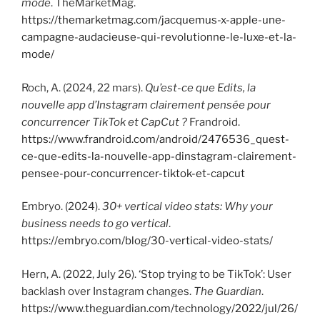
mode
. TheMarketMag.
https://themarketmag.com/jacquemus-x-apple-une-
campagne-audacieuse-qui-revolutionne-le-luxe-et-la-
mode/
Roch, A. (2024, 22 mars).
Qu’est-ce que Edits, la
nouvelle app d’Instagram clairement pensée pour
concurrencer TikTok et CapCut ?
Frandroid.
https://www.frandroid.com/android/2476536_quest-
ce-que-edits-la-nouvelle-app-dinstagram-clairement-
pensee-pour-concurrencer-tiktok-et-capcut
Embryo. (2024).
30+ vertical video stats: Why your
business needs to go vertical
.
https://embryo.com/blog/30-vertical-video-stats/
Hern, A. (2022, July 26). ‘Stop trying to be TikTok’: User
backlash over Instagram changes.
The Guardian
.
https://www.theguardian.com/technology/2022/jul/26/