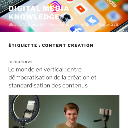
A
DIGITAL MEDIA
l
KNOWLEDGE
l
e
Blog du Master SIREN Parcours Télécom & Média (Master 226)
r
a
u
ÉTIQUETTE :
CONTENT CREATION
c
o
P
31/03/2025
n
U
Le monde en vertical : entre
t
B
démocratisation de la création et
L
e
I
standardisation des contenus
n
É
u
L
E
p
r
i
n
c