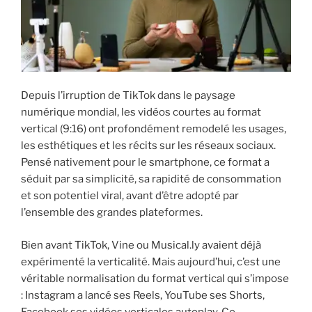
i
p
a
l
Depuis l’irruption de TikTok dans le paysage
numérique mondial, les vidéos courtes au format
vertical (9:16) ont profondément remodelé les usages,
les esthétiques et les récits sur les réseaux sociaux.
Pensé nativement pour le smartphone, ce format a
séduit par sa simplicité, sa rapidité de consommation
et son potentiel viral, avant d’être adopté par
l’ensemble des grandes plateformes.
Bien avant TikTok, Vine ou Musical.ly avaient déjà
expérimenté la verticalité. Mais aujourd’hui, c’est une
véritable normalisation du format vertical qui s’impose
: Instagram a lancé ses Reels, YouTube ses Shorts,
Facebook ses vidéos verticales autoplay. Ce