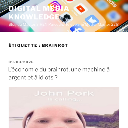
A
DIGITAL MEDIA
l
KNOWLEDGE
l
e
Blog du Master SIREN Parcours Télécom & Média (Master 226)
r
a
u
ÉTIQUETTE :
BRAINROT
c
o
P
09/03/2026
n
U
L’économie du brainrot, une machine à
t
B
argent et à idiots ?
L
e
I
n
É
u
L
E
p
r
i
n
c