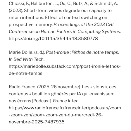
Chiossi, F., Haliburton, L., Ou, C., Butz, A., & Schmidt, A.
(2023). Short-form videos degrade our capacity to
retain intentions: Effect of context switching on
prospective memory.
Proceedings of the 2023 CHI
Conference on Human Factors in Computing Systems
.
https://doi.org/10.1145/3544548.3580778
Marie Dolle. (s. d.).
Post-ironie : l’éthos de notre temps
.
In Bed With Tech
.
https://mariedolle.substack.com/p/post-ironie-lethos-
de-notre-temps
Radio France. (2025, 26 novembre). Les « slops », ces
contenus « bouillie » générés par IA qui envahissent
nos écrans [Podcast].
France Inter
.
https://www.radiofrance.fr/franceinter/podcasts/zoom
-zoom-zen/zoom-zoom-zen-du-mercredi-26-
novembre-2025-7487935