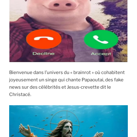
i
p
a
l
Bienvenue dans l’univers du « brainrot » où cohabitent
joyeusement un singe qui chante Papaoutai, des fake
news sur des célébrités et Jesus‑crevette dit le
Christacé.