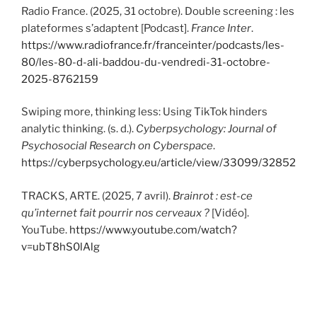
Radio France. (2025, 31 octobre). Double screening : les
plateformes s’adaptent [Podcast].
France Inter
.
https://www.radiofrance.fr/franceinter/podcasts/les-
80/les-80-d-ali-baddou-du-vendredi-31-octobre-
2025-8762159
Swiping more, thinking less: Using TikTok hinders
analytic thinking. (s. d.).
Cyberpsychology: Journal of
Psychosocial Research on Cyberspace
.
https://cyberpsychology.eu/article/view/33099/32852
TRACKS, ARTE. (2025, 7 avril).
Brainrot : est-ce
qu’internet fait pourrir nos cerveaux ?
[Vidéo].
YouTube.
https://www.youtube.com/watch?
v=ubT8hS0lAlg