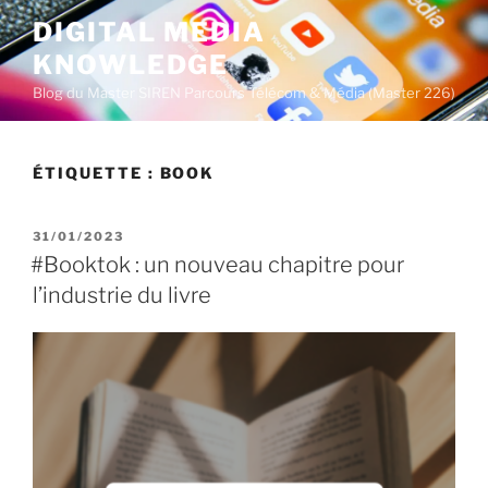
A
DIGITAL MEDIA
l
KNOWLEDGE
l
e
Blog du Master SIREN Parcours Télécom & Média (Master 226)
r
a
u
ÉTIQUETTE :
BOOK
c
o
P
31/01/2023
n
U
#Booktok : un nouveau chapitre pour
t
B
l’industrie du livre
L
e
I
n
É
u
L
E
p
r
i
n
c