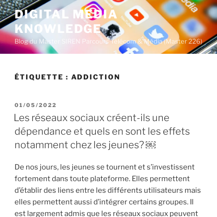
A
DIGITAL MEDIA
l
KNOWLEDGE
l
e
Blog du Master SIREN Parcours Télécom & Média (Master 226)
r
a
u
ÉTIQUETTE :
ADDICTION
c
o
P
01/05/2022
n
U
Les réseaux sociaux créent-ils une
t
B
dépendance et quels en sont les effets
L
e
I
notamment chez les jeunes? ￼
n
É
u
L
E
De nos jours, les jeunes se tournent et s’investissent
p
fortement dans toute plateforme. Elles permettent
r
d’établir des liens entre les différents utilisateurs mais
i
elles permettent aussi d’intégrer certains groupes. Il
n
est largement admis que les réseaux sociaux peuvent
c