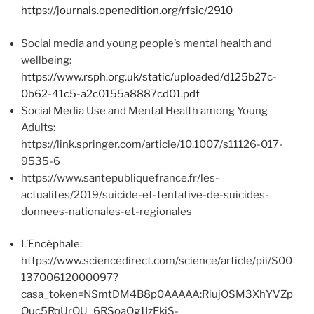
https://journals.openedition.org/rfsic/2910
Social media and young people’s mental health and
wellbeing:
https://www.rsph.org.uk/static/uploaded/d125b27c-
0b62-41c5-a2c0155a8887cd01.pdf
Social Media Use and Mental Health among Young
Adults:
https://link.springer.com/article/10.1007/s11126-017-
9535-6
https://www.santepubliquefrance.fr/les-
actualites/2019/suicide-et-tentative-de-suicides-
donnees-nationales-et-regionales
L’Encéphale
:
https://www.sciencedirect.com/science/article/pii/S00
13700612000097?
casa_token=NSmtDM4B8p0AAAAA:RiujOSM3XhYVZp
Quc5RqUrOU_6RSoaQg1IzEkjS-