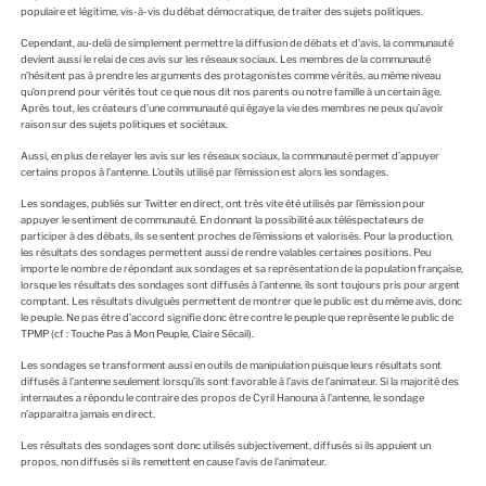
populaire et légitime, vis-à-vis du débat démocratique, de traiter des sujets politiques.
Cependant, au-delà de simplement permettre la diffusion de débats et d’avis, la communauté
devient aussi le relai de ces avis sur les réseaux sociaux. Les membres de la communauté
n’hésitent pas à prendre les arguments des protagonistes comme vérités, au même niveau
qu’on prend pour vérités tout ce que nous dit nos parents ou notre famille à un certain âge.
Après tout, les créateurs d’une communauté qui égaye la vie des membres ne peux qu’avoir
raison sur des sujets politiques et sociétaux.
Aussi, en plus de relayer les avis sur les réseaux sociaux, la communauté permet d’appuyer
certains propos à l’antenne. L’outils utilisé par l’émission est alors les sondages.
Les sondages, publiés sur Twitter en direct, ont très vite été utilisés par l’émission pour
appuyer le sentiment de communauté. En donnant la possibilité aux téléspectateurs de
participer à des débats, ils se sentent proches de l’émissions et valorisés. Pour la production,
les résultats des sondages permettent aussi de rendre valables certaines positions. Peu
importe le nombre de répondant aux sondages et sa représentation de la population française,
lorsque les résultats des sondages sont diffusés à l’antenne, ils sont toujours pris pour argent
comptant. Les résultats divulgués permettent de montrer que le public est du même avis, donc
le peuple. Ne pas être d’accord signifie donc être contre le peuple que représente le public de
TPMP (cf : Touche Pas à Mon Peuple, Claire Sécail).
Les sondages se transforment aussi en outils de manipulation puisque leurs résultats sont
diffusés à l’antenne seulement lorsqu’ils sont favorable à l’avis de l’animateur. Si la majorité des
internautes a répondu le contraire des propos de Cyril Hanouna à l’antenne, le sondage
n’apparaitra jamais en direct.
Les résultats des sondages sont donc utilisés subjectivement, diffusés si ils appuient un
propos, non diffusés si ils remettent en cause l’avis de l’animateur.