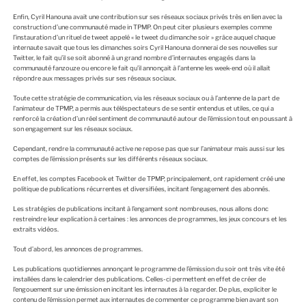
Enfin, Cyril Hanouna avait une contribution sur ses réseaux sociaux privés très en lien avec la
construction d’une communauté made in TPMP. On peut citer plusieurs exemples comme
l’instauration d’un rituel de tweet appelé « le tweet du dimanche soir » grâce auquel chaque
internaute savait que tous les dimanches soirs Cyril Hanouna donnerai de ses nouvelles sur
Twitter, le fait qu’il se soit abonné à un grand nombre d’internautes engagés dans la
communauté fanzouze ou encore le fait qu’il annonçait à l’antenne les week-end où il allait
répondre aux messages privés sur ses réseaux sociaux.
Toute cette stratégie de communication, via les réseaux sociaux ou à l’antenne de la part de
l’animateur de TPMP, a permis aux téléspectateurs de se sentir entendus et utiles, ce qui a
renforcé la création d’un réel sentiment de communauté autour de l’émission tout en poussant à
son engagement sur les réseaux sociaux.
Cependant, rendre la communauté active ne repose pas que sur l’animateur mais aussi sur les
comptes de l’émission présents sur les différents réseaux sociaux.
En effet, les comptes Facebook et Twitter de TPMP, principalement, ont rapidement créé une
politique de publications récurrentes et diversifiées, incitant l’engagement des abonnés.
Les stratégies de publications incitant à l’engament sont nombreuses, nous allons donc
restreindre leur explication à certaines : les annonces de programmes, les jeux concours et les
extraits vidéos.
Tout d’abord, les annonces de programmes.
Les publications quotidiennes annonçant le programme de l’émission du soir ont très vite été
installées dans le calendrier des publications. Celles-ci permettent en effet de créer de
l’engouement sur une émission en incitant les internautes à la regarder. De plus, expliciter le
contenu de l’émission permet aux internautes de commenter ce programme bien avant son