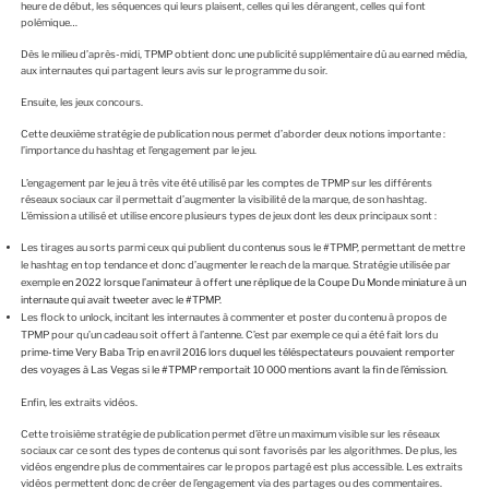
heure de début, les séquences qui leurs plaisent, celles qui les dérangent, celles qui font
polémique…
Dès le milieu d’après-midi, TPMP obtient donc une publicité supplémentaire dû au earned média,
aux internautes qui partagent leurs avis sur le programme du soir.
Ensuite, les jeux concours.
Cette deuxième stratégie de publication nous permet d’aborder deux notions importante :
l’importance du hashtag et l’engagement par le jeu.
L’engagement par le jeu à très vite été utilisé par les comptes de TPMP sur les différents
réseaux sociaux car il permettait d’augmenter la visibilité de la marque, de son hashtag.
L’émission a utilisé et utilise encore plusieurs types de jeux dont les deux principaux sont :
Les tirages au sorts parmi ceux qui publient du contenus sous le #TPMP, permettant de mettre
le hashtag en top tendance et donc d’augmenter le reach de la marque. Stratégie utilisée par
exemple
en 2022 lorsque l’animateur à offert une réplique de la Coupe Du Monde miniature à un
internaute qui avait tweeter avec le #TPMP
.
Les flock to unlock, incitant les internautes à commenter et poster du contenu à propos de
TPMP pour qu’un cadeau soit offert à l’antenne. C’est par exemple ce qui a été fait lors du
prime-time Very Baba Trip en avril 2016 lors duquel les téléspectateurs pouvaient remporter
des voyages à Las Vegas si le #TPMP remportait 10 000 mentions avant la fin de l’émission.
Enfin, les extraits vidéos.
Cette troisième stratégie de publication permet d’être un maximum visible sur les réseaux
sociaux car ce sont des types de contenus qui sont favorisés par les algorithmes. De plus, les
vidéos engendre plus de commentaires car le propos partagé est plus accessible. Les extraits
vidéos permettent donc de créer de l’engagement via des partages ou des commentaires.