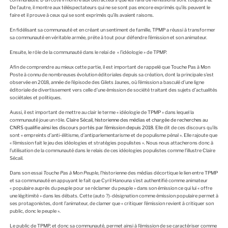
De l’autre, il montre aux téléspectateurs qui ne se sont pas encore exprimés qu’ils peuvent le
faire et il prouve à ceux qui se sont exprimés qu’ils avaient raisons.
En fidélisant sa communauté et en créant un sentiment de famille, TPMP a réussi à transformer
sa communauté en véritable armée, prête à tout pour défendre l’émission et son animateur.
Ensuite, le rôle de la communauté dans le relai de « l’idéologie » de TPMP.
Afin de comprendre au mieux cette partie, il est important de rappelé que Touche Pas à Mon
Poste à connu de nombreuses évolution éditoriales depuis sa création, dont la principale s’est
observée en 2018, année de l’épisode des Gilets Jaunes, où l’émission a basculé d’une ligne
éditoriale de divertissement vers celle d’une émission de société traitant des sujets d’actualités
sociétales et politiques.
Aussi, il est important de mettre au clair le terme « idéologie de TPMP » dans lequel la
communauté joue un rôle.
Claire Sécail, historienne des médias et chargée de recherches au
CNRS qualifie ainsi les discours portés par l’émission depuis 2018
. Elle dit de ces discours qu’ils
sont « empreints d’anti-élitisme, d’antiparlementarisme et de populisme pénal ». Elle rajoute que
« l’émission fait le jeu des idéologies et stratégies populistes ». Nous nous attacherons donc à
l’utilisation de la communauté dans le relais de ces idéologies populistes comme l’illustre Claire
Sécail.
Dans son essai
Touche Pas à Mon Peuple
, l’historienne des médias décortique le lien entre TPMP
et sa communauté en appuyant le fait que Cyril Hanouna s’est authentifié comme animateur
« populaire auprès du peuple pour se réclamer du peuple » dans son émission ce qui lui « offre
une légitimité » dans les débats. Cette (auto ?)-désignation comme émission populaire permet à
ses protagonistes, dont l’animateur, de clamer que « critiquer l’émission revient à critiquer son
public, donc le peuple ».
Le public de TPMP, et donc sa communauté, permet ainsi à l’émission de se caractériser comme