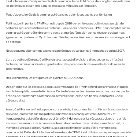
Il est intéressant d’analyser le rôle de la communauté de TPMP sous deux angles : son rôle dans
les polémiques et son rôle dans les messages véhiculés par l’émission.
Tout d’abord, le rôle de la communauté dans les polémiques subies par l’émission.
Petit rappel important, TPMP connait depuis 2016 de nombreuses polémiques au sujet de
certaines séquences diffusées à l’antenne. Lors de ces polémiques, TPMP peut compter sur sa
communauté pour défendre contre vents et marées l’émission sur les réseaux sociaux mais
également en plateau, où Cyril Hanouna n’hésite pas à utiliser sa communauté comme argument
de défense.
Nous pouvons citer comme exemple la polémique du canular jugé homophobe en mai 2017.
Lors de cette polémique, Cyril Hanouna est accusé d’avoir, lors d’une séquence diffusée à
l’antenne, humilié et incité à la stigmatisation des personnes homosexuelles lors d’un canular
téléphonique.
Dès le lendemain, les critiques et les plaintes au CSA fusent.
De son côté, sur les réseaux sociaux, la communauté de TPMP défend son animateur et publie
tout le bien qu’elle pense de l’émission. Cette défense sur les réseaux sociaux est accrue par les
propos de l’animateurs à l’antenne qui remercie sans-cesse ses fidèles « fanzouzes » de le
défendre ainsi.
Aussi, Cyril Hanouna n’hésite pas, encore une fois, à supprimer les frontières réseaux sociaux-
télévision, en
invitant sur son plateau un homme se revendiquant être « fanzouze » et
homosexuel et qui a défendu corps et âme Cyril Hanouna sur les réseaux sociaux
. Un parfait
inconnu mais membre de la communauté est donc invité en direct à s’exprimer. Ni expert, ni
membre d’une association, ni artiste, sa seule légitimité est alors d’être membre de la
communauté. Défendant à l’antenne l’animateur de TPMP, il est utilisé comme porte-parole de la
communauté. D’un côté il montre aux détracteurs que les fans de l’émissions sont toujours là.