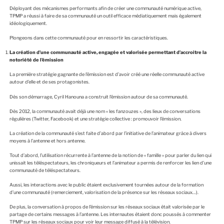
Déployant des mécanismes performants afin de créer une communauté numérique active,
TPMP a réussi à faire de sa communauté un outil efficace médiatiquement mais également
idéologiquement.
Plongeons dans cette communauté pour en ressortir les caractéristiques.
La création d’une communauté active, engagée et valorisée permettant d’accroitre la
notoriété de l’émission
La première stratégie gagnante de l’émission est d’avoir créé une réelle communauté active
autour d’elle et de ses protagonistes.
Dès son démarrage, Cyril Hanouna a construit l’émission autour de sa communauté.
Dès 2012, la communauté avait déjà une nom « les fanzouzes », des lieux de conversations
régulières (Twitter, Facebook) et une stratégie collective : promouvoir l’émission.
La création de la communauté s’est faite d’abord par l’initiative de l’animateur grâce à divers
moyens à l’antenne et hors antenne.
Tout d’abord, l’utilisation récurrente à l’antenne de la notion de « famille » pour parler du lien qui
unissait les téléspectateurs, les chroniqueurs et l’animateur a permis de renforcer les lien d’une
communauté de téléspectateurs.
Aussi, les interactions avec le public étaient exclusivement tournées autour de la formation
d’une communauté (remerciement, valorisation de la présence sur les réseaux sociaux…).
De plus, la conversation à propos de l’émission sur les réseaux sociaux était valorisée par le
partage de certains messages à l’antenne. Les internautes étaient donc poussés à commenter
TPMP sur les réseaux sociaux pour voir leur message diffusé à la télévision.