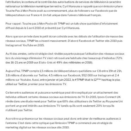
l’attribution, le contenu et le contrôle des autorisations de services de télévision à caractère
national sur la télévision numérique terrestre
, Cyril Hanouna a rappelé que son émission phare
Touche Pas à Mon Poste avait au commencement, plus de followers sur Facebook que de
téléspectateurs sur France 4. Un fait unique dans l’univers télévisuel français.
Pour rappel : Touche pas à Mon Poste dit TPMP est un talk-show quotidien d’infotainment
diffusé depuis le 1 avril 2010 et présenté par Cyril Hanouna.
Alors que son arrivée dans le petit écran coïncide avec les débuts de l’utilisation de masse des
réseaux sociaux, TPMP les a investi massivement. D’abord Facebook et Twitter dès 2010 puis
Instagram et YouTube en 2015.
Au fil des années, cette stratégie s’est révélée payante puisque l’utilisation des réseaux sociaux
lors du visionnage d’émission TV s’est retrouvé une habitude chez beaucoup d’individus (
72%
des 16-21 ans en 2019
aux Etats-Unis et
49% des milléniales en 2016
).
Aujourd’hui, TPMP compte 1,5 millions de téléspectateurs quotidiens sur C8 entre 19h et 21h,
3.8 millions d’abonnés sur Twitter, 4.5 millions sur Facebook, 952 000 sur Instagram et 2.4
ème
millions sur Youtube. Aussi,
entre janvier et juin 2022, le #TPMP était le 12
hashtag le plus
utilisé sur Twitter
, premier pour les émissions TV.
Ce lien entre audiences et puissance numérique peut être expliqué par un attachement des
individus utilisant certains réseaux sociaux aux émissions de TV. En 2015, Ipsos Connect UK
révèle dans une étude mené pour Twitter que 60% des utilisateurs de Twitter au Royaume Uni
portent un grand intérêts aux émissions TV tandis qu’ils sont seulement 20% lorsqu’ils
n’utilisent pas Twitter.
Accroitre sa présence sur les réseaux sociaux peut donc entrainer de meilleures audiences à
l’antenne. C’est dans cette optique que l’émission TPMP a commencé une stratégie de
marketing digital sur les réseaux sociaux dès 2010.