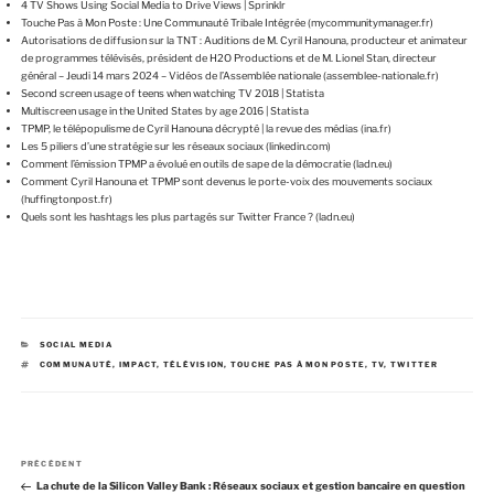
4 TV Shows Using Social Media to Drive Views | Sprinklr
Touche Pas à Mon Poste : Une Communauté Tribale Intégrée (mycommunitymanager.fr)
Autorisations de diffusion sur la TNT : Auditions de M. Cyril Hanouna, producteur et animateur
de programmes télévisés, président de H2O Productions et de M. Lionel Stan, directeur
général – Jeudi 14 mars 2024 – Vidéos de l’Assemblée nationale (assemblee-nationale.fr)
Second screen usage of teens when watching TV 2018 | Statista
Multiscreen usage in the United States by age 2016 | Statista
TPMP, le télépopulisme de Cyril Hanouna décrypté | la revue des médias (ina.fr)
Les 5 piliers d’une stratégie sur les réseaux sociaux (linkedin.com)
Comment l’émission TPMP a évolué en outils de sape de la démocratie (ladn.eu)
Comment Cyril Hanouna et TPMP sont devenus le porte-voix des mouvements sociaux
(huffingtonpost.fr)
Quels sont les hashtags les plus partagés sur Twitter France ? (ladn.eu)
C
SOCIAL MEDIA
A
É
COMMUNAUTÉ
,
IMPACT
,
TÉLÉVISION
,
TOUCHE PAS À MON POSTE
,
TV
,
TWITTER
T
T
É
I
G
Q
O
U
R
E
I
T
E
T
N
S
E
A
PRÉCÉDENT
a
S
r
La chute de la Silicon Valley Bank : Réseaux sociaux et gestion bancaire en question
v