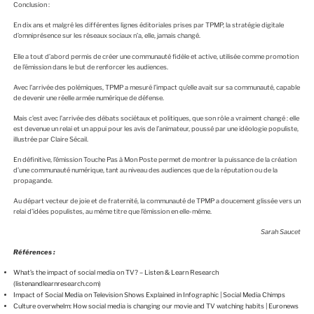
Conclusion :
En dix ans et malgré les différentes lignes éditoriales prises par TPMP, la stratégie digitale
d’omniprésence sur les réseaux sociaux n’a, elle, jamais changé.
Elle a tout d’abord permis de créer une communauté fidèle et active, utilisée comme promotion
de l’émission dans le but de renforcer les audiences.
Avec l’arrivée des polémiques, TPMP a mesuré l’impact qu’elle avait sur sa communauté, capable
de devenir une réelle armée numérique de défense.
Mais c’est avec l’arrivée des débats sociétaux et politiques, que son rôle a vraiment changé : elle
est devenue un relai et un appui pour les avis de l’animateur, poussé par une idéologie populiste,
illustrée par Claire Sécail.
En définitive, l’émission Touche Pas à Mon Poste permet de montrer la puissance de la création
d’une communauté numérique, tant au niveau des audiences que de la réputation ou de la
propagande.
Au départ vecteur de joie et de fraternité, la communauté de TPMP a doucement glissée vers un
relai d’idées populistes, au même titre que l’émission en elle-même.
Sarah Saucet
Références :
What’s the impact of social media on TV? – Listen & Learn Research
(listenandlearnresearch.com)
Impact of Social Media on Television Shows Explained in Infographic | Social Media Chimps
Culture overwhelm: How social media is changing our movie and TV watching habits | Euronews