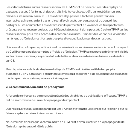
Les vidéos diffusés sur les réseaux sociaux de TPMP sont de deux natures : des replays de
passages passés à l’antenne et des extraits inédits (coulisses, défis annoncé à l’antenne et
relevé sur les réseaux sociaux…). Les extraits déjà passés à l’antenne permettent aux
internautes qui ne regardent pas en direct d’avoir accès aux contenus et de pouvoir les
partager ou les commenter. Les extraits inédits permettent de valoriser les téléspectateurs
présents sur les réseaux sociaux. Les téléspectateurs sont donc poussés à suivre TPMP sur les
réseaux sociaux pour avoir accès à des contenus exclusifs. L’impact des vidéos sur la visibilité
numérique de l’émission est fort puisque plus d’une publication sur deux en est une.
Grâce à cette politique de publication et de valorisation des réseaux sociaux émanant de la part
de Cyril Hanouna ou des comptes officiels de l’émission, TPMP se retrouve extrêmement visible
sur les réseaux sociaux, ce qui conduit à de belles audiences en télévision linéaire, c’est-à-dire
sur C8.
Mais, la puissance de la stratégie marketing de TPMP s’est révélée au fil du temps plus
puissante qu’il n’y paraissait, permettant à l’émission d’assoir non plus seulement une puissance
médiatique mais aussi une puissance idéologique.
2. La communauté, un outil de propagande
A force de renforcer sa communauté grâce à des stratégies de publications efficaces, TPMP a
fait de sa communauté un outil de propagande important.
D’après le Larousse, la propagande est une « Action systématique exercée sur l’opinion pour lui
faire accepter certaines idées ou doctrines ».
Nous verrons donc ici que la communauté de TPMP est devenue actrice de la propagande de
l’émission après en avoir été le public.