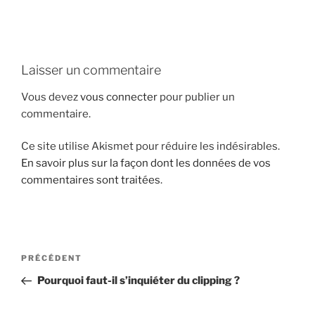
i
p
a
l
Laisser un commentaire
Vous devez
vous connecter
pour publier un
commentaire.
Ce site utilise Akismet pour réduire les indésirables.
En savoir plus sur la façon dont les données de vos
commentaires sont traitées
.
N
A
PRÉCÉDENT
a
r
Pourquoi faut-il s’inquiéter du clipping ?
v
t
i
i