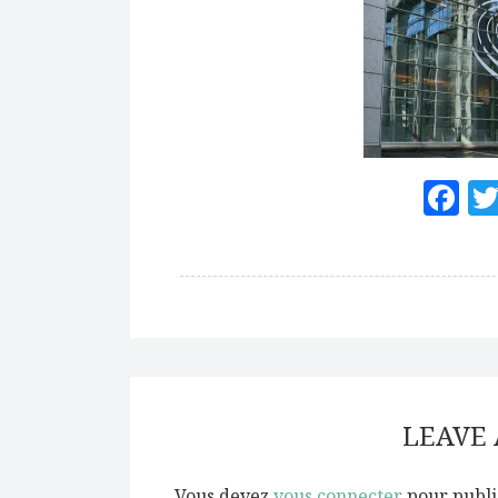
F
LEAVE
Vous devez
vous connecter
pour publi