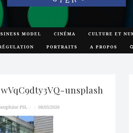
USINESS MODEL
CINÉMA
CULTURE ET NU
RÉGULATION
PORTRAITS
A PROPOS
s-wVqC9dty3VQ-unsplash
Dauphine PSL
08/03/2026