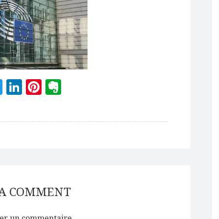
acebook
Twitter
LinkedIn
Pinterest
Evernote
 A COMMENT
er un commentaire.