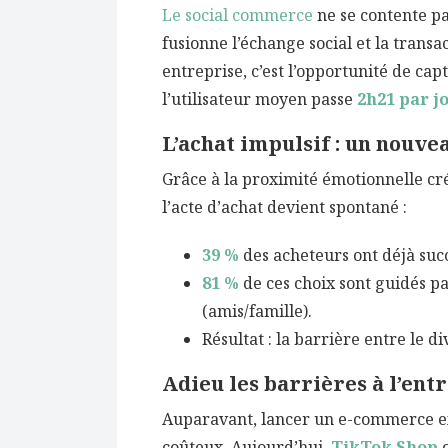
Le social commerce
ne se contente pa
fusionne l’échange social et la trans
entreprise, c’est l’opportunité de capte
l’utilisateur moyen passe
2h21 par j
L’achat impulsif : un nouv
Grâce à la proximité émotionnelle cré
l’acte d’achat devient spontané :
39 %
des acheteurs ont déjà suc
81 %
de ces choix sont guidés pa
(amis/famille).
Résultat : la barrière entre le 
Adieu les barrières à l’entré
Auparavant, lancer un e-commerce ex
coûteux. Aujourd’hui,
TikTok Shop