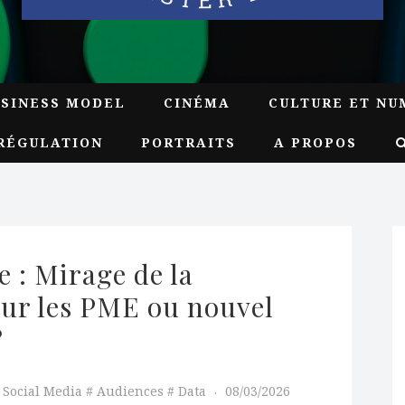
USINESS MODEL
CINÉMA
CULTURE ET NU
RÉGULATION
PORTRAITS
A PROPOS
: Mirage de la 
ur les PME ou nouvel 
 
Social Media
Audiences
Data
08/03/2026