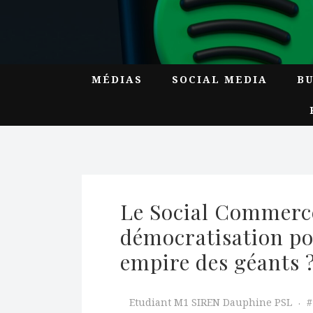
MÉDIAS
SOCIAL MEDIA
B
Le Social Commerce 
démocratisation po
empire des géants ?
Etudiant M1 SIREN Dauphine PSL