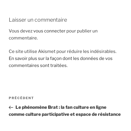
i
p
Laisser un commentaire
a
l
Vous devez
vous connecter
pour publier un
commentaire.
Ce site utilise Akismet pour réduire les indésirables.
En savoir plus sur la façon dont les données de vos
commentaires sont traitées
.
N
A
PRÉCÉDENT
a
r
Le phénomène Brat : la fan culture en ligne
v
t
comme culture participative et espace de résistance
i
i
g
c