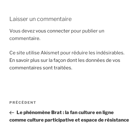
i
p
Laisser un commentaire
a
l
Vous devez
vous connecter
pour publier un
commentaire.
Ce site utilise Akismet pour réduire les indésirables.
En savoir plus sur la façon dont les données de vos
commentaires sont traitées
.
N
A
PRÉCÉDENT
a
r
Le phénomène Brat : la fan culture en ligne
v
t
comme culture participative et espace de résistance
i
i
g
c