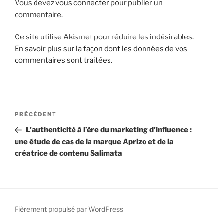
Vous devez
vous connecter
pour publier un
i
commentaire.
p
a
Ce site utilise Akismet pour réduire les indésirables.
l
En savoir plus sur la façon dont les données de vos
commentaires sont traitées
.
N
A
PRÉCÉDENT
a
r
L’authenticité à l’ère du marketing d’influence :
v
t
une étude de cas de la marque Aprizo et de la
i
i
créatrice de contenu Salimata
g
c
l
a
e
t
p
i
r
Fièrement propulsé par WordPress