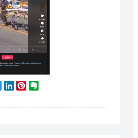
acebook
Twitter
LinkedIn
Pinterest
Evernote