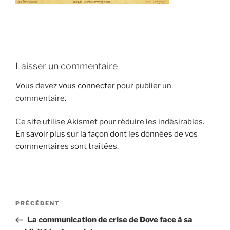
i
p
a
l
Laisser un commentaire
Vous devez
vous connecter
pour publier un
commentaire.
Ce site utilise Akismet pour réduire les indésirables.
En savoir plus sur la façon dont les données de vos
commentaires sont traitées
.
N
A
PRÉCÉDENT
a
r
La communication de crise de Dove face à sa
v
t