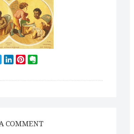
acebook
Twitter
LinkedIn
Pinterest
Evernote
 A COMMENT