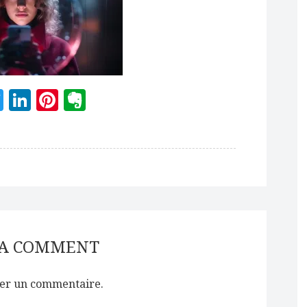
acebook
Twitter
LinkedIn
Pinterest
Evernote
 A COMMENT
er un commentaire.