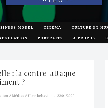
USINESS MODEL
CINÉMA
CULTURE ET NU
RÉGULATION
PORTRAITS
A PROPOS
le : la contre-attaque 
aiment ?
ation
Médias
User behavior
22/01/2020