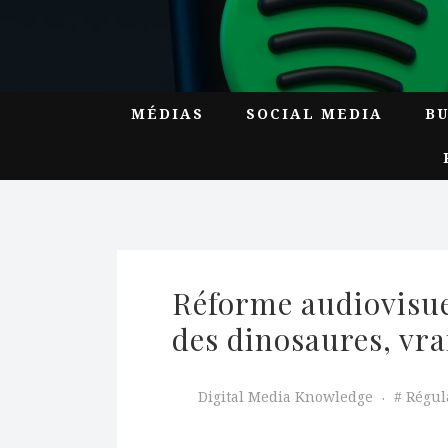
MÉDIAS
SOCIAL MEDIA
B
Réforme audiovisuel
des dinosaures, vr
Digital Media Knowledge
Régul