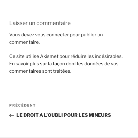
i
p
a
Laisser un commentaire
l
Vous devez
vous connecter
pour publier un
commentaire.
Ce site utilise Akismet pour réduire les indésirables.
En savoir plus sur la façon dont les données de vos
commentaires sont traitées
.
N
A
PRÉCÉDENT
a
r
LE DROIT A L’OUBLI POUR LES MINEURS
v
t
i
i
g
c