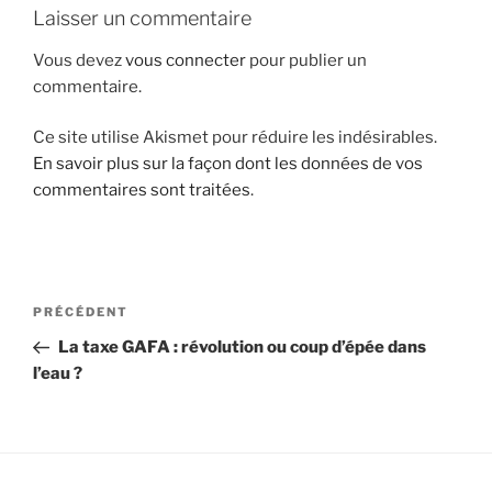
Laisser un commentaire
i
p
Vous devez
vous connecter
pour publier un
a
commentaire.
l
Ce site utilise Akismet pour réduire les indésirables.
En savoir plus sur la façon dont les données de vos
commentaires sont traitées
.
N
A
PRÉCÉDENT
a
r
La taxe GAFA : révolution ou coup d’épée dans
v
t
l’eau ?
i
i
g
c
l
a
e
t