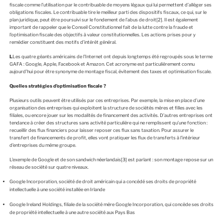
fiscale comme l’utilisation par le contribuable de moyens légaux qui lui permettent d’alléger ses
obligations fiscales. Le contribuable tire le meilleur parti des dispositifs fiscaux, ce qui, sur le
plan juridique, peut être poursuivi sur le fondement de l’abus de droit
[2]
. Il est également
important de rappeler que le Conseil Constitutionnel fait de la lutte contre la fraude et
l’optimisation fiscale des objectifs à valeur constitutionnelles. Les actions prises pour y
remédier constituent des motifs d’intérêt général.
L
Les quatre géants américains de l’Internet ont depuis longtemps été regroupés sous le terme
GAFA : Google, Apple, Facebook et Amazon. Cet acronyme est particulièrement connu
aujourd’hui pour être synonyme de montage fiscal, évitement des taxes et optimisation fiscale.
Quelles stratégies d’optimisation fiscale ?
Plusieurs outils peuvent être utilisés par ces entreprises. Par exemple, la mise en place d’une
organisation des entreprises qui exploitent la structure de sociétés mères et filles avec les
filiales, ou encore jouer sur les modalités de financement des activités. D’autres entreprises ont
tendance à créer des structures sans activité particulière qui ne remplissent qu’une fonction :
recueillir des flux financiers pour laisser reposer ces flux sans taxation. Pour assurer le
transfert de financements de profit, elles vont pratiquer les flux de transferts à l’intérieur
d’entreprises du même groupe.
L’exemple de Google et de son sandwich néerlandais
[3]
est parlant : son montage repose sur un
réseau de société sur quatre niveaux.
Google Incorporation, société de droit américain qui a concédé ses droits de propriété
intellectuelle à une société installée en Irlande
Google Ireland Holdings, filiale de la société mère Google Incorporation, qui concède ses droits
de propriété intellectuelle à une autre société aux Pays Bas