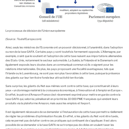
Le processus de décision de l’Union européenne
(Source : Toutel’Europe.com)
Ainsi, seuls les ministres de l’Economie ont un pouvoir décisionnel, à l’unanimité, dans l’adoption
ou non de la taxe GAFA. Certains pays y sont toutefois fermement opposés. L’Allemagne, par
exemple, craint que le soutient et l’adoption de cette taxe nuisent aux importations allemandes
des Etats-Unis, notamment le secteur automobile. La Suède, la Finlande et le Danemark ont
également exposés leurs doutes dans un communiqué commun où ils craignent pour les
relations internationales. De plus, les pays proposant une fiscalité avantageuse, tels que
l’Irlande ou le Luxembourg, ne sont pas non plus favorables à cette taxe, puisque la présence
des géants sur leur territoire fonde leur attractivité territoriale.
Sans surprise, les géants du Net eux-mêmes sont contre cette taxe, qui constituerait à leurs
yeux « un dommage matériel à la croissance économique, à l’innovation et à l’emploi en Europe ».
En effet, le patron d’Amazon France s’est récemment exprimé pour mettre en garde contre la
taxe GAFA qui, selon lui, pénaliserait en priorité les 10 000 PME françaises qui vendent leurs
produits via la plateforme Amazon, mais aussi les emplois et l’export.
Il est également nécessaire de se demander si l’instauration de cette taxe permettra réellement
de régler les problèmes d’optimisation fiscale. En effet, si les géants du Net vont être taxés,
cela ne permet pas de lutter contre ces pratiques qui continuent de s’appliquer. Il est alors
possible de se demander si la taxe GAFA ne se trompe pas de cibles en voulant taxer les