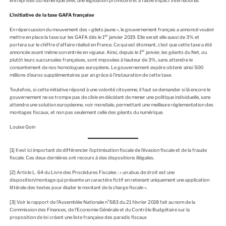
entreprises du numérique avec une législation provisoire et à faible impact international.
L’initiative de la taxe GAFA française
En répercussion du mouvement des « gilets jaune », le gouvernement français a annoncé vouloir
er
mettre en place la taxe sur les GAFA dès le 1
janvier 2019. Elle serait elle aussi de 3% et
portera sur le chiffre d’affaire réalisé en France. Ce qui est étonnant, c’est que cette taxe a été
er
annoncée avant même son entrée en vigueur. Ainsi, depuis le 1
janvier, les géants du Net, ou
plutôt leurs succursales françaises, sont imposées à hauteur de 3%, sans attendre le
consentement de nos homologues européens. Le gouvernement espère obtenir ainsi 500
millions d’euros supplémentaires par an grâce à l’instauration de cette taxe.
Toutefois, si cette initiative répond à une volonté citoyenne, il faut se demander si là encore le
gouvernement ne se trompe pas de cible en décidant de mener une politique individuelle, sans
attendre une solution européenne, voir mondiale, permettant une meilleure règlementation des
montages fiscaux, et non pas seulement celle des géants du numérique.
Louise Goin
[1]
Il est ici important de différencier l’optimisation fiscale de l’évasion fiscale et de la fraude
fiscale. Ces deux dernières ont recours à des dispositions illégales.
[2]
Article L. 64 du Livre des Procédures Fiscales : « un abus de droit est une
disposition/montage qui présente un caractère fictif en retenant uniquement une application
littérale des textes pour éluder le montant de la charge fiscale ».
[3]
Voir le rapport de l’Assemblée Nationale n°683 du 21 février 2018 fait au nom de la
Commission des Finances, de l’Economie Générale et du Contrôle Budgétaire sur la
proposition de loi créant une liste française des paradis fiscaux