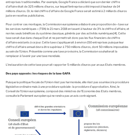
entreprises traditionnelles. Par exemple, Google France a déclaré que son dernier chiffre
d’affaire était de 325 millions d’euros, sur lequel l’entreprise a été imposé à hauteur de 14
millions d’euros. Or, le réel chiffre d’affaire de Google France serait estimé à 2 milliards d’euros
juste en recettes publicitaires.
Pour contrer ces montages, la Commission européenne a élaboré une proposition de « taxe sur
les services numériques » (TSN) le 21 mars 2018 en taxant à hauteur de 3% le chiffre d’affaire, et
non les seuls bénéfices du système classique, générés par des activités numériques
[4]
. Cette
taxe serait due dans chaque Etat et ne permettrait donc pas les flux financiers de chiffre
d’affaire existants à ce jour. Cette taxe s’appliquerait à environ 150 entreprises puisque leur
chiffre d’affaire annuel devra être supérieur à 750 millions d’euros, dont 50 millions imposables
au sein de l’Union. Présentée comme une taxe provisoire, la Commission souhaiterait la
remplacer à l’avenir par une taxe mondiale.
L’instauration de cette taxe pourrait rapporter 5 milliards d’euros par an aux Etats membres.
Des pays opposés : les risques de la taxe GAFA
Puisque la politique fiscale de l’Union n’est pas harmonisée, elle n’est pas soumise à la procédure
législative ordinaire mais à une procédure spéciale : la procédure d’approbation. Ainsi, le
Conseil de l’Union européenne, composé des ministres de l’Economie des Etats membres,
consulte le Parlement européen qui ne rendra pas un avis contraignant.