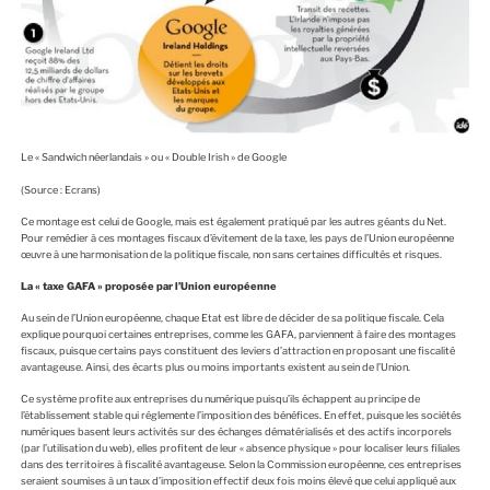
Le « Sandwich néerlandais » ou « Double Irish » de Google
(Source : Ecrans)
Ce montage est celui de Google, mais est également pratiqué par les autres géants du Net.
Pour remédier à ces montages fiscaux d’évitement de la taxe, les pays de l’Union européenne
œuvre à une harmonisation de la politique fiscale, non sans certaines difficultés et risques.
La « taxe GAFA » proposée par l’Union européenne
Au sein de l’Union européenne, chaque Etat est libre de décider de sa politique fiscale. Cela
explique pourquoi certaines entreprises, comme les GAFA, parviennent à faire des montages
fiscaux, puisque certains pays constituent des leviers d’attraction en proposant une fiscalité
avantageuse. Ainsi, des écarts plus ou moins importants existent au sein de l’Union.
Ce système profite aux entreprises du numérique puisqu’ils échappent au principe de
l’établissement stable qui réglemente l’imposition des bénéfices. En effet, puisque les sociétés
numériques basent leurs activités sur des échanges dématérialisés et des actifs incorporels
(par l’utilisation du web), elles profitent de leur « absence physique » pour localiser leurs filiales
dans des territoires à fiscalité avantageuse. Selon la Commission européenne, ces entreprises
seraient soumises à un taux d’imposition effectif deux fois moins élevé que celui appliqué aux