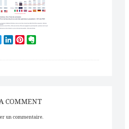
acebook
Twitter
LinkedIn
Pinterest
Evernote
 A COMMENT
er un commentaire.