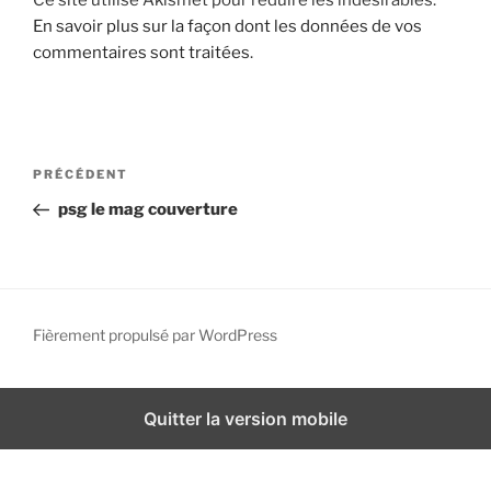
Ce site utilise Akismet pour réduire les indésirables.
i
En savoir plus sur la façon dont les données de vos
p
commentaires sont traitées
.
a
l
N
A
PRÉCÉDENT
a
r
psg le mag couverture
v
t
i
i
g
c
l
a
e
Fièrement propulsé par WordPress
t
p
i
r
o
é
Quitter la version mobile
n
c
d
é