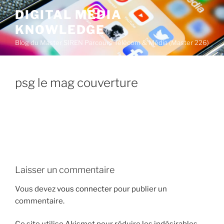
A
DIGITAL MEDIA
l
KNOWLEDGE
l
e
Blog du Master SIREN Parcours Télécom & Média (Master 226)
r
a
u
psg le mag couverture
c
o
n
t
e
n
u
Laisser un commentaire
p
r
Vous devez
vous connecter
pour publier un
i
commentaire.
n
c