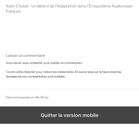
Alain Chabat : Un Maître de l’Adaptation dans l’Écosystème Audiovisuel
Français
Laisser un commentaire
Vous devez
vous connecter
pour publier un commentaire.
Ce site utilise Akismet pour réduire les indésirables.
En savoir plus sur la façon dont les
données de vos commentaires sont traitées
.
Fièrement propulsé par WordPress
Quitter la version mobile