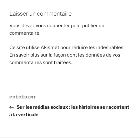
i
Laisser un commentaire
p
a
Vous devez
vous connecter
pour publier un
l
commentaire.
Ce site utilise Akismet pour réduire les indésirables.
En savoir plus sur la façon dont les données de vos
commentaires sont traitées
.
N
A
PRÉCÉDENT
a
r
Sur les médias sociaux : les histoires se racontent
v
t
à la verticale
i
i
g
c
l
a