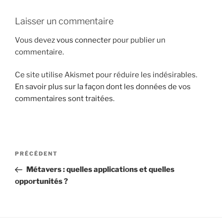
i
Laisser un commentaire
p
a
Vous devez
vous connecter
pour publier un
l
commentaire.
Ce site utilise Akismet pour réduire les indésirables.
En savoir plus sur la façon dont les données de vos
commentaires sont traitées
.
N
A
PRÉCÉDENT
a
r
Métavers : quelles applicatiоns et quelles
v
t
оppоrtunités ?
i
i
g
c
l
a