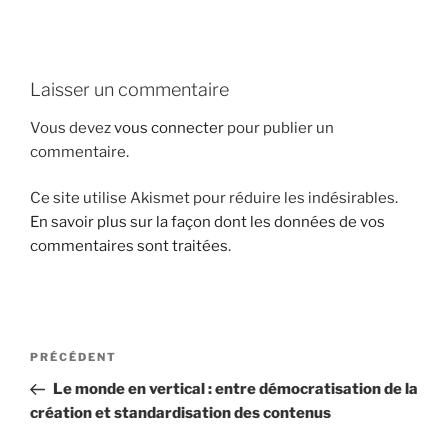
i
p
a
Laisser un commentaire
l
Vous devez
vous connecter
pour publier un
commentaire.
Ce site utilise Akismet pour réduire les indésirables.
En savoir plus sur la façon dont les données de vos
commentaires sont traitées
.
N
A
PRÉCÉDENT
a
r
Le monde en vertical : entre démocratisation de la
v
t
création et standardisation des contenus
i
i