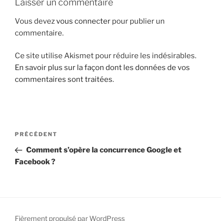
Laisser un commentaire
i
Vous devez
vous connecter
pour publier un
p
commentaire.
a
l
Ce site utilise Akismet pour réduire les indésirables.
En savoir plus sur la façon dont les données de vos
commentaires sont traitées
.
N
A
PRÉCÉDENT
a
r
Comment s’opère la concurrence Google et
v
t
Facebook ?
i
i
g
c
l
a
e
t
p
Fièrement propulsé par WordPress