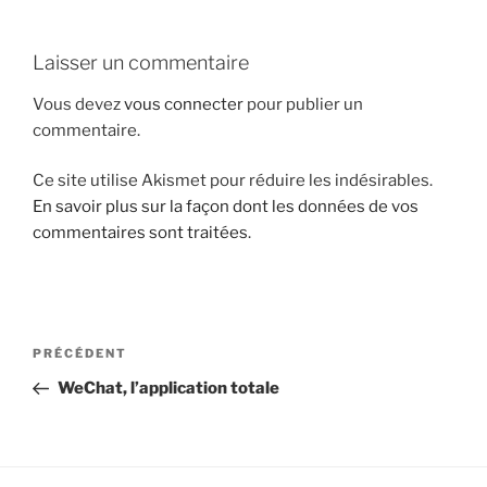
i
p
Laisser un commentaire
a
l
Vous devez
vous connecter
pour publier un
commentaire.
Ce site utilise Akismet pour réduire les indésirables.
En savoir plus sur la façon dont les données de vos
commentaires sont traitées
.
N
A
PRÉCÉDENT
a
r
WeChat, l’application totale
v
t
i
i
g
c
l