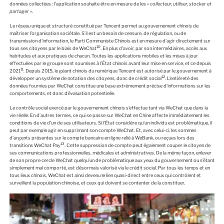
données collectées : l’application souhaite être en mesure de les «
collecteur, utiliser, stocker et
partager
».
Le réseau unique et structuré constitué par Tencent permet au gouvernement chinois de
maîtriser l’organisation sociétale. S’il est un besoin de censure, de régulation, ou de
transmission d’information, le Parti Communiste Chinois est en mesure d’agir directement sur
10
tous ses citoyens par le biais de WeChat
. En plus d’avoir, par son intermédiaires, accès aux
habitudes et aux pratiques de chacun. Toutes les applications mobiles et les mises à jour
effectuées par le groupe sont soumises à l’État chinois avant leur mise en service, et ce depuis
11
2021
. Depuis 2015, le géant chinois du numérique Tencent est autorisé par le gouvernement à
12
développer un système de notation des citoyens, donc de crédit social
. L’entièreté des
données fournies par WeChat constitue une base extrêmement précise d’informations sur les
comportements, et donc d’évaluation potentielle.
Le contrôle social exercé par le gouvernement chinois s’effectue tant via WeChat que dans la
vie réelle. En d’autres termes, ce qui se passe sur WeChat en Chine affecte immédiatement les
conditions de vie d’un de ses utilisateurs. Si l’État considère qu’un individu est problématique, il
peut par exemple agir en supprimant son compte WeChat. Et, avec celui-ci, les sommes
d’argents présentes sur le compte bancaire en ligne relié à WeBank, ou reçues lors des
13
transitions WeChat Pay
. Cette suppression de compte peut également couper le citoyen de
ses communications professionnelles, médicales et administratives. De la même façon, enlever
de son propre cercle WeChat quelqu’un de problématique aux yeux du gouvernement ou s’étant
simplement mal comporté, est désormais valorisé via le crédit social. Par tous les temps et en
tous lieux chinois, WeChat est ainsi devenu le lien quasi-direct entre ceux qui contrôlent et
surveillent la population chinoise, et ceux qui doivent se contenter de la constituer.