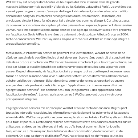
WeChat Pay est accepté dans toutes les boutiques de Chine, et même dans de grands
magasins à l’étranger (tels que le BHV Marais ou les Galeries Lafayette à Paris). Le système des
«
enveloppes rouges »
permetd’envoyer de l’argent virtuellement, dans le cadre de la tradition
chinoise des
hongbao
, les étrennes échangées lors du nouvel an chinois. Désormais, ces
enveloppes circulent toute l’année, pour faire circuler des sommes d’argent. Certains espaces
de consommation ou lieux n’acceptent plus les paiements en espèces, le paiement dématérialisé
via WeChat s’impose petit à petit, même chez les plus âgés qui se doivent alors d’être présents
sur l’application. Seule AliPay, le système de paiement développé par Alibaba Group en 2004,
tente de concurrencer WeChat Pay, mais il n’a pas la force qu’à WeChat en étant déjà intégré à
une application complète.
Média social, d’information, service de paiement et d’identification, WeChat ne cesse de se
déployer au sein de la société chinoise et est devenu un écosystème construit et structuré. Au-
delà de sa propre structuration, WeChat est lui-même structurant pour les citoyens chinois, car
c’est par lui que la quasi intégralité des actions numériques effectuées dans la journée vont
passer. On peut désormais, via l’application, faire presque tout ce que l’on peut retrouver sous
forme de service numérisé dans la vie quotidienne : effectuer des démarches administratives,
acheter un billet de train ou un ticket de cinéma, commander un repas ou un taxi ou encore
envoyer des mails professionnels à l’étranger. L’application constitue une aujourd’hui une
7
agrégation des services
: elle contient des « mini-programmes », des applications dans
8
l’application elle-même
. Les entreprises externes à WeChat peuvent donc s’y retrouver
pratiquement intégrées.
L’agrégation des services mis en place par WeChat crée une forte dépendance. Regroupant
toutes les interactions sociales, les informations mais également les paiements et les aspects
administratifs, WeChat se positionne comme une plateforme « totale ». En Chine, elle est utilisée
pour tout, et par tous. Cette omniprésence centralise l’entièreté des données collectées sur les
utilisateurs, et donc sur les citoyens chinois : ce qu’ils font et comment ils le font, qui ils
fréquentent, ce qu’ils mangent, leurs habitudes de consommation, de déplacement, et de
9
paiement. Or, dans sa chartre d’utilisation
, WeChat précise qu’il ne chiffre pas toutes les