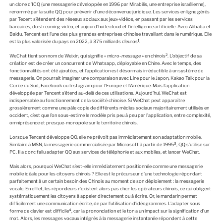
un clone d’ICQ (une messagerie développée en 1996 par Mirabilis, une entreprise israélienne),
renommé par la suite QQ pour prévenir d’une déconvenue juridique. Les services en ligne gérés
par Tecent s’étendent des réseaux sociaux aux jeux-vidéos, en passant par les services
bancaires, du streaming vidéo, et aujourd’hui le cloud et l’intelligence artificielle. Avec Alibaba et
Baidu, Tencent est l’une des plus grandes entreprises chinoise travaillant dans le numérique. Elle
1
est la plus valorisée du pays en 2022, à 375 milliards d’euros
.
2
WeChat tient son nom de Weixin, qui signifie «
micro-message
» en chinois
. L’objectif de sa
création est de créer un concurrent de Whatsapp, déployable en Chine. Avec le temps, des
fonctionnalités ont été ajoutées, et l’application est désormais irréductible à un système de
messagerie. On pourrait imaginer une comparaison avec Line pour le Japon, Kakao Talk pour la
Corée du Sud, Facebook ou Instagram pour l’Europe et l’Amérique. Mais l’application
développée par Tencent s’étend au-delà de ces utilisations. Aujourd’hui, WeChat est
indispensable au fonctionnement de la société chinoise. Si WeChat peut apparaître
grossièrement comme une pâle copie de différents médias sociaux majoritairement utilisés en
occident, c’est que l’on sous-estime le modèle pris peu à peu par l’application, entre complexité,
omniprésence et presque-monopole sur le territoire chinois.
Lorsque Tencent développe QQ, elle ne prévoit pas immédiatement son adaptation mobile.
3
Similaire à MSN, la messagerie commercialisée par Microsoft à partir de 1995
, QQ s’utilise sur
PC. Il a donc fallu adapter QQ aux services de téléphonie et aux mobiles, et lancer WeChat.
Mais alors, pourquoi WeChat s’est-elle immédiatement positionnée comme une messagerie
mobile idéale pour les citoyens chinois ? Elle est le précurseur d’une technologie répondant
parfaitement à un certain besoin des Chinois au moment de son déploiement : la messagerie
vocale. En effet, les répondeurs n’existent alors pas chez les opérateurs chinois, ce qui obligent
systématiquement les citoyens à appeler directement ou à écrire. Or, le mandarin permet
difficilement une communication écrite, de par l’utilisation d’idéogrammes. L’adapter sous
4
forme de clavier est difficile
, car la prononciation et le ton a un impact sur la signification d’un
mot. Alors, les messages vocaux intégrés à la messagerie instantanée répondent à cette