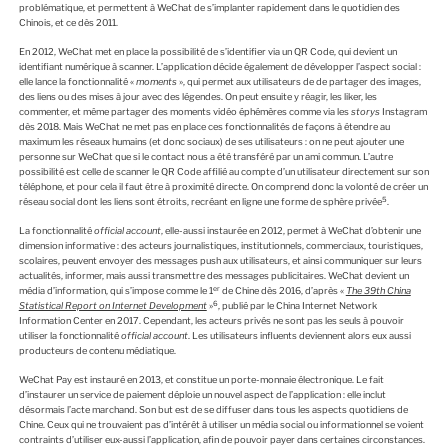
problématique, et permettent à WeChat de s’implanter rapidement dans le quotidien des
Chinois, et ce dès 2011.
En 2012, WeChat met en place la possibilité de s’identifier via un QR Code, qui devient un
identifiant numérique à scanner. L’application décide également de développer l’aspect social :
elle lance la fonctionnalité «
moments
», qui permet aux utilisateurs de de partager des images,
des liens ou des mises à jour avec des légendes. On peut ensuite y réagir, les liker, les
commenter, et même partager des moments vidéo éphémères comme via les
storys
Instagram
dès 2018. Mais WeChat ne met pas en place ces fonctionnalités de façons à étendre au
maximum les réseaux humains (et donc sociaux) de ses utilisateurs : on ne peut ajouter une
personne sur WeChat que si le contact nous a été transféré par un ami commun. L’autre
possibilité est celle de scanner le QR Code affilié au compte d’un utilisateur directement sur son
téléphone, et pour cela il faut être à proximité directe. On comprend donc la volonté de créer un
5
réseau social dont les liens sont étroits, recréant en ligne une forme de sphère privée
.
La fonctionnalité
official account
, elle-aussi instaurée en 2012, permet à WeChat d’obtenir une
dimension informative : des acteurs journalistiques, institutionnels, commerciaux, touristiques,
scolaires, peuvent envoyer des messages push aux utilisateurs, et ainsi communiquer sur leurs
actualités, informer, mais aussi transmettre des messages publicitaires. WeChat devient un
er
média d’information, qui s’impose comme le 1
de Chine dès 2016, d’après «
The 39th China
6
Statistical Report on Internet Development
»
, publié par le China Internet Network
Information Center en 2017. Cependant, les acteurs privés ne sont pas les seuls à pouvoir
utiliser la fonctionnalité
official account
. Les utilisateurs influents deviennent alors eux aussi
producteurs de contenu médiatique.
WeChat Pay est instauré en 2013, et constitue un porte-monnaie électronique. Le fait
d’instaurer un service de paiement déploie un nouvel aspect de l’application : elle inclut
désormais l’acte marchand. Son but est de se diffuser dans tous les aspects quotidiens de
Chine. Ceux qui ne trouvaient pas d’intérêt à utiliser un média social ou informationnel se voient
contraints d’utiliser eux-aussi l’application, afin de pouvoir payer dans certaines circonstances.