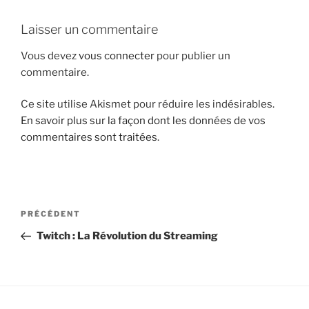
i
Laisser un commentaire
p
a
Vous devez
vous connecter
pour publier un
l
commentaire.
Ce site utilise Akismet pour réduire les indésirables.
En savoir plus sur la façon dont les données de vos
commentaires sont traitées
.
N
A
PRÉCÉDENT
a
r
Twitch : La Révolution du Streaming
v
t
i
i
g
c
l
a