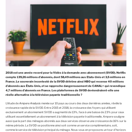
2018 est une année record pour la Vidéo à la demande avec abonnement (SVOD). Netflix
compte 139,26 millions d’abonnés, dont 58,49 millions aux Etats-Unis et 3,5 millions en
France. Le souverain incontesté de la SVOD détrône ainsi HBO qui recense 40 millions
d’abonnés aux États-Unis, et se rapproche dangereusement de CANAL+ qui revendique
4,7 millions d’abonnés en France. Les plateformes de SVOD deviendraient-elle une
réelle alternative à la télévision payante traditionnelle ?
L’étude de
Ampere Analysis
menée sur 10 pays au cours des deux dernières années, révèle la
croissance rapide de la SVOD. Entre 2015 et 2018, la croissance des foyers qui utilisent
exclusivement un abonnement SVOD a augmenté de 13%, face à une baisse de 23% pour ceux
utilisant essentiellement un abonnement à la télévision payante traditionnelle.
Ampere
souligne
aussi que la part des ménages abonnés aux deux services observe une croissance de 16% sur la
même période. La SVOD se positionne ainsi soit comme un service complémentaire, soit,
comme le service de télévision principal du ménage. Nous vous en proposons un tour d’horizon.