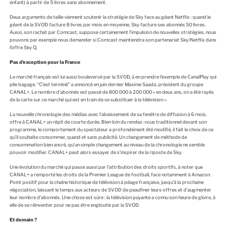
enfant) à partir de 5 livres sans abonnement.
Deux arguments de taille viennent soutenir la stratégie de Sky face au géant Netflix : quand le
géant de la SVOD facture 8 livres par mois en moyenne, Sky facture ses abonnés 50 livres.
Aussi, son rachat par Comcast, suppose certainement l’impulsion de nouvelles stratégies, nous
pouvons par exemple nous demander si Comcast maintiendra son partenariat Sky/Netflix dans
l’offre Sky Q.
Pas d’exception pour la France
Le marché français est lui aussi bouleversé par la SVOD, à en prendre l’exemple de CanalPlay qui
plie bagage. “C’est terminé” a annoncé en juin dernier Maxime Saada, président du groupe
CANAL+. Le nombre d’abonnés est passé de 800 000 à 200 000 « en deux ans, on a été rayés
de la carte sur ce marché qui est en train de se substituer à la télévision ».
La nouvelle chronologie des médias avec l’abaissement de sa fenêtre de diffusion à 6 mois,
offre à CANAL+ un répit de courte durée. Bien loin du rendez-vous traditionnel devant son
programme, le comportement du spectateur a profondément été modifié, il fait le choix de ce
qu’il souhaite consommer, quand et sans publicité. Un changement de méthode de
consommation bien ancré, qu’un simple changement au niveau de la chronologie ne semble
pouvoir modifier. CANAL+ peut alors essayer de s’inspirer de la riposte de Sky.
Une évolution du marché qui passe aussi par l’attribution des droits sportifs, à noter que
CANAL+ a remporté les droits de la Premier League de football, face notamment à Amazon.
Point positif pour la chaîne historique de télévision à péage française, jusqu’à la prochaine
négociation, laissant le temps aux acteurs de SVOD de peaufiner leurs offres et d’augmenter
leur nombre d’abonnés. Une chose est sûre : la télévision payante a connu son heure de gloire, à
elle de se réinventer pour ne pas être engloutie par la SVOD.
Et demain ?