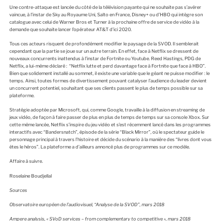
Une contre-attaque est lancée du côté de la télévision payante qui ne souhaite pas s’avérer
vaincue, à l’instar de Sky au Royaume Uni, Salto en France, Disney+ ou d’HBO qui intègre son
catalogue avec celui de Warner Bros et Turner à la prochaine offre de service de vidéo à la
demande que souhaite lancer l’opérateur AT&T d’ici 2020.
Tous ces acteurs risquent de profondément modifier le paysage de la SVOD. Il semblerait
cependant que la partie se joue sur un autre terrain. En effet, face à Netflix se dressent de
nouveaux concurrents inattendus à l’instar de Fortnite ou Youtube. Reed Hastings, PDG de
Netflix, a lui-même déclaré : “Netflix lutte et perd davantage face à Fortnite que face à HBO”.
Bien que solidement installé au sommet, il existe une variable que le géant ne puisse modifier : le
temps. Ainsi, toutes formes de divertissement pouvant catalyser l’audience du leader devient
un concurrent potentiel, souhaitant que ses clients passent le plus de temps possible sur sa
plateforme.
Stratégie adoptée par Microsoft, qui, comme Google, travaille à la diffusion en streaming de
jeux vidéo, de façon à faire passer de plus en plus de temps de temps sur sa console Xbox. Sur
cette même lancée, Netflix s’inspire du jeu vidéo et s’est récemment lancé dans les programmes
interactifs avec “Bandersnatch”, épisode de la série “Black Mirror”, où le spectateur guide le
personnage principal à travers l’histoire et décide du scénario à la manière des “livres dont vous
êtes le héros”. La plateforme a d’ailleurs annoncé plus de programmes sur ce modèle.
Affaire à suivre.
Roselaine Boudjellal
Sources
Observatoire européen de l’audiovisuel, “Analyse de la SVOD”, mars 2018
Ampere analysis, « SVoD services – from complementary to competitive », mars 2018