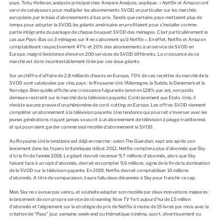
pays. Toby Holleran, analyste principal chez Ampere Analysis, explique :
« Netflix et Amazon ont
servi de catalyseurs pour multiplier les abonnements SVOD, en particulier sur les marchés
européens par le biais d’abonnements à bas prix. Tandis que certains pays mettaient plus de
temps pour adopter la SVOD, les géants américains en profitaient pour s’installer comme
partie intégrante du package de chaque bouquet SVOD des ménages. C’est particulièrement le
cas aux Pays-Bas où 3 ménages sur 4 ne s’abonnent qu’à Netflix ».
En effet, Netflix et Amazon
comptabilisent respectivement 47% et 20% des abonnements à un service de SVOD en
Europe, malgré l’existence d’environ 200 services de SVOD différents. La croissance de ce
marché est donc incontestablement tirée par ces deux géants.
Sur un chiffre d’affaire de 2,8 milliards d’euros en Europe, 70% de ces recettes du marché de la
SVOD sont catalysées par cinq pays : le Royaume-Uni, l’Allemagne, la Suède, le Danemark et la
Norvège. Bien qu’elle affiche une croissance fulgurante (environ 128% par an), son poids
demeure restreint sur le marché de la télévision payante. Contrairement aux Etats-Unis, il
n’existe aucune preuve d’un phénomène de cord-cutting en Europe. Les offres SVOD viennent
compléter un abonnement à la télévision payante. Une tendance qui pourrait s’inverser avec les
jeunes générations n’ayant jamais souscrit à un abonnement de télévision à péage traditionnel,
et qui pourraient garder comme seul modèle d’abonnement la SVOD.
Au Royaume-Uni la tendance est déjà en marche : selon
The Guardian
, sept ans après son
lancement dans les foyers britanniques début 2012, Netflix comptera plus d’abonnés que Sky
d’ici la fin de l’année 2018. Le géant devrait recenser 9,7 millions d’abonnés, alors que Sky
faisant face à un repli d’abonnés, devrait en compter 9,6 millions, signe de la fin de la domination
de la SVOD sur la télévision payante. En 2019, Netflix devrait comptabiliser 10 millions
d’abonnés. A titre de comparaison, il aura fallu deux décennies à Sky pour franchir ce cap.
Mais Sky ne s’avoue pas vaincu, et souhaite adapter son modèle par deux innovations majeures :
le lancement de son propre service de streaming
Now TV
fort aujourd’hui de 1,5 million
d’abonnés et l’alignement sur la stratégie de prix de Netflix à moins de 15 livres par mois avec la
création de “Pass” jour, semaine, week-end ou thématique (cinéma, sport, divertissement ou