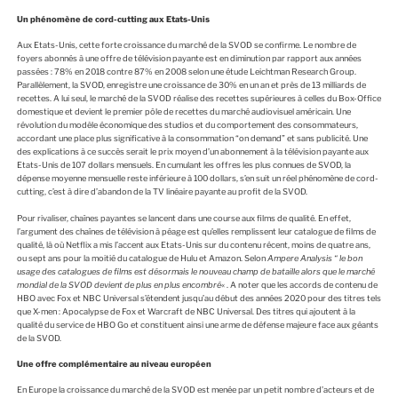
Un phénomène de cord-cutting aux Etats-Unis
Aux Etats-Unis, cette forte croissance du marché de la SVOD se confirme. Le nombre de
foyers abonnés à une offre de télévision payante est en diminution par rapport aux années
passées : 78% en 2018 contre 87% en 2008 selon une étude Leichtman Research Group.
Parallèlement, la SVOD, enregistre une croissance de 30% en un an et près de 13 milliards de
recettes. A lui seul, le marché de la SVOD réalise des recettes supérieures à celles du Box-Office
domestique et devient le premier pôle de recettes du marché audiovisuel américain. Une
révolution du modèle économique des studios et du comportement des consommateurs,
accordant une place plus significative à la consommation “on demand” et sans publicité. Une
des explications à ce succès serait le prix moyen d’un abonnement à la télévision payante aux
Etats-Unis de 107 dollars mensuels. En cumulant les offres les plus connues de SVOD, la
dépense moyenne mensuelle reste inférieure à 100 dollars, s’en suit un réel phénomène de cord-
cutting, c’est à dire d’abandon de la TV linéaire payante au profit de la SVOD.
Pour rivaliser, chaînes payantes se lancent dans une course aux films de qualité. En effet,
l’argument des chaînes de télévision à péage est qu’elles remplissent leur catalogue de films de
qualité, là où Netflix a mis l’accent aux Etats-Unis sur du contenu récent, moins de quatre ans,
ou sept ans pour la moitié du catalogue de Hulu et Amazon. Selon
Ampere Analysis “
le bon
usage des catalogues de films est désormais le nouveau champ de bataille alors que le marché
mondial de la SVOD devient de plus en plus encombré
« . A noter que les accords de contenu de
HBO avec Fox et NBC Universal s’étendent jusqu’au début des années 2020 pour des titres tels
que X-men : Apocalypse de Fox et Warcraft de NBC Universal. Des titres qui ajoutent à la
qualité du service de HBO Go et constituent ainsi une arme de défense majeure face aux géants
de la SVOD.
Une offre complémentaire au niveau européen
En Europe la croissance du marché de la SVOD est menée par un petit nombre d’acteurs et de