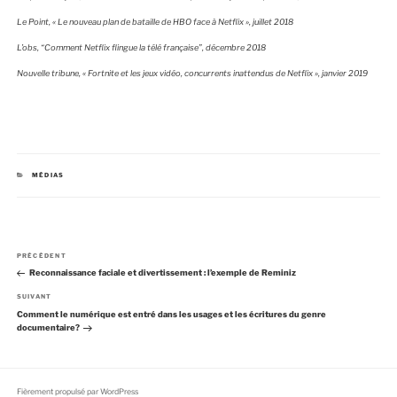
Le Point, « Le nouveau plan de bataille de HBO face à Netflix », juillet 2018
L’obs, “Comment Netflix flingue la télé française”, décembre 2018
Nouvelle tribune, « Fortnite et les jeux vidéo, concurrents inattendus de Netflix », janvier 2019
C
MÉDIAS
A
T
É
G
O
R
I
N
E
A
PRÉCÉDENT
a
S
r
Reconnaissance faciale et divertissement : l’exemple de Reminiz
v
t
i
i
A
SUIVANT
g
c
r
Comment le numérique est entré dans les usages et les écritures du genre
a
l
t
documentaire?
e
t
i
p
c
i
r
l
o
é
e
n
c
s
Fièrement propulsé par WordPress