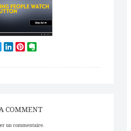
acebook
Twitter
LinkedIn
Pinterest
Evernote
 A COMMENT
er un commentaire.