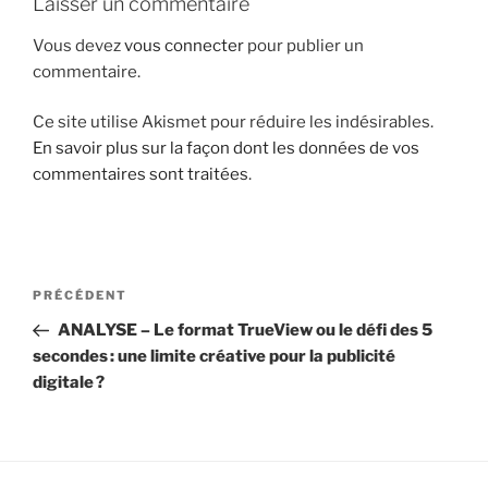
Laisser un commentaire
i
Vous devez
vous connecter
pour publier un
p
commentaire.
a
l
Ce site utilise Akismet pour réduire les indésirables.
En savoir plus sur la façon dont les données de vos
commentaires sont traitées
.
N
A
PRÉCÉDENT
a
r
ANALYSE – Le format TrueView ou le défi des 5
v
t
secondes : une limite créative pour la publicité
i
i
digitale ?
g
c
l
a
e
t
p