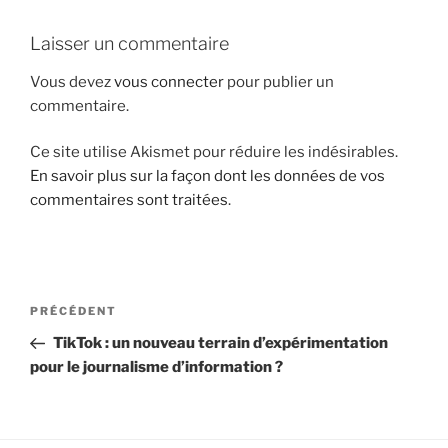
i
Laisser un commentaire
p
a
Vous devez
vous connecter
pour publier un
l
commentaire.
Ce site utilise Akismet pour réduire les indésirables.
En savoir plus sur la façon dont les données de vos
commentaires sont traitées
.
N
A
PRÉCÉDENT
a
r
TikTok : un nouveau terrain d’expérimentation
v
t
pour le journalisme d’information ?
i
i
g
c
l
a