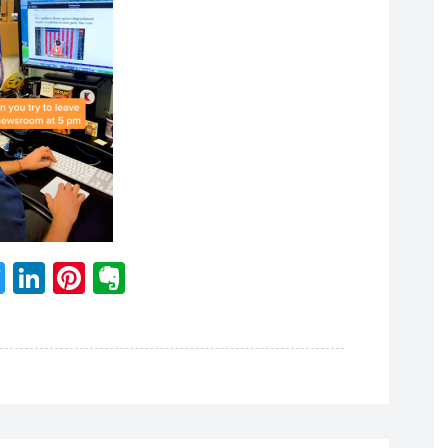
acebook
Twitter
LinkedIn
Pinterest
Evernote