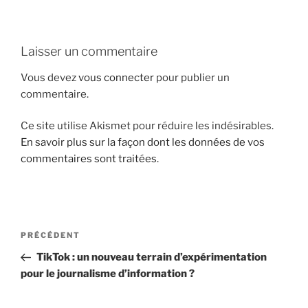
i
p
a
Laisser un commentaire
l
Vous devez
vous connecter
pour publier un
commentaire.
Ce site utilise Akismet pour réduire les indésirables.
En savoir plus sur la façon dont les données de vos
commentaires sont traitées
.
N
A
PRÉCÉDENT
a
r
TikTok : un nouveau terrain d’expérimentation
v
t
pour le journalisme d’information ?
i
i
g
c