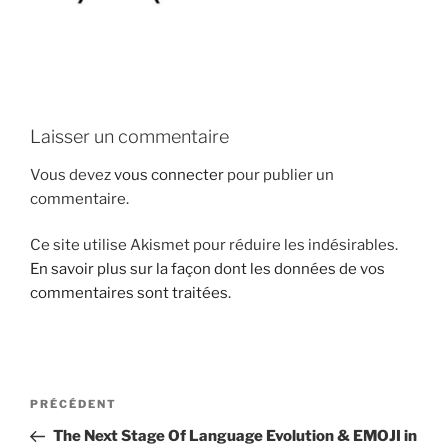
i
p
a
l
Laisser un commentaire
Vous devez
vous connecter
pour publier un
commentaire.
Ce site utilise Akismet pour réduire les indésirables.
En savoir plus sur la façon dont les données de vos
commentaires sont traitées
.
N
A
PRÉCÉDENT
a
r
The Next Stage Of Language Evolution & EMOJI in