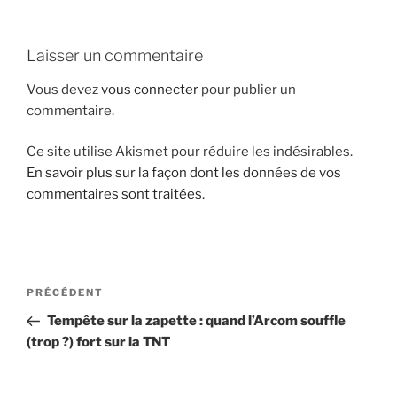
i
p
Laisser un commentaire
a
l
Vous devez
vous connecter
pour publier un
commentaire.
Ce site utilise Akismet pour réduire les indésirables.
En savoir plus sur la façon dont les données de vos
commentaires sont traitées
.
N
A
PRÉCÉDENT
a
r
Tempête sur la zapette : quand l’Arcom souffle
v
t
(trop ?) fort sur la TNT
i
i
g
c