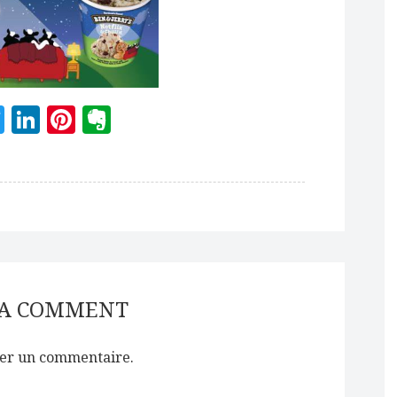
acebook
Twitter
LinkedIn
Pinterest
Evernote
 A COMMENT
er un commentaire.