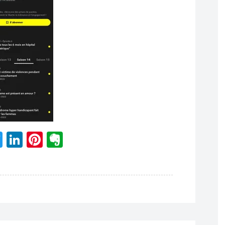
acebook
Twitter
LinkedIn
Pinterest
Evernote