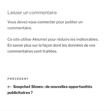
i
p
Laisser un commentaire
a
Vous devez
vous connecter
pour publier un
l
commentaire.
Ce site utilise Akismet pour réduire les indésirables.
En savoir plus sur la façon dont les données de vos
commentaires sont traitées
.
N
A
PRÉCÉDENT
a
r
Snapchat Shows : de nouvelles opportunités
v
t
publicitaires ?
i
i
g
c
l
a