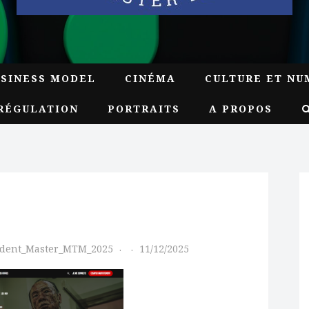
USINESS MODEL
CINÉMA
CULTURE ET NU
RÉGULATION
PORTRAITS
A PROPOS
udent_Master_MTM_2025
11/12/2025