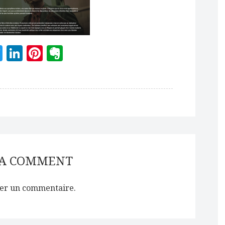
acebook
Twitter
LinkedIn
Pinterest
Evernote
 A COMMENT
er un commentaire.