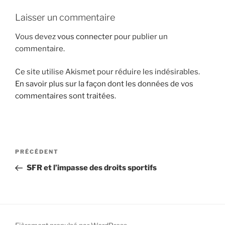
i
Laisser un commentaire
p
a
Vous devez
vous connecter
pour publier un
l
commentaire.
Ce site utilise Akismet pour réduire les indésirables.
En savoir plus sur la façon dont les données de vos
commentaires sont traitées
.
N
A
PRÉCÉDENT
a
r
SFR et l’impasse des droits sportifs
v
t
i
i
g
c
l
a